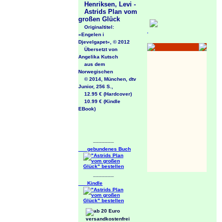
Henriksen, Levi -
Astrids Plan vom
großen Glück
Originaltitel:
»Engelen i
Djevelgapet«, © 2012
Übersetzt von
Angelika Kutsch
aus dem
Norwegischen
© 2014, München, dtv
Junior, 256 S.,
12.95 € (Hardcover)
10.99 € (Kindle
EBook)
_______
gebundenes Buch
_______
Kindle