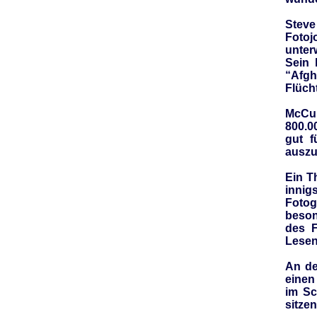
Steve
Fotoj
unterw
Sein 
“Afg
Flüch
McCur
800.00
gut 
auszu
Ein T
innig
Foto
beson
des F
Lesens
An de
einen
im Sc
sitzen