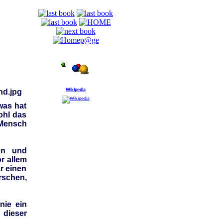
Wikipedia
was hat
ohl das
 Mensch
fen und
r allem
r einen
rschen,
nie ein
 dieser