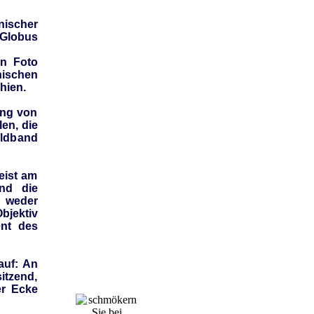
nischer
 Globus
en Foto
ischen
hien.
ung von
len, die
ldband
eist am
Und die
 weder
bjektiv
ent des
auf: An
itzend,
er Ecke