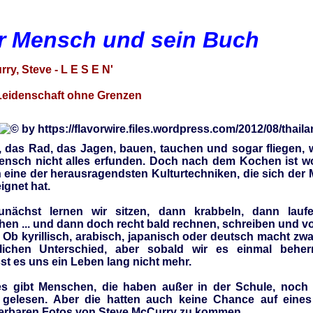
r Mensch und sein Buch
ry, Steve - L E S E N'
Leidenschaft ohne Grenzen
, das Rad, das Jagen, bauen, tauchen und sogar fliegen, 
ensch nicht alles erfunden. Doch nach dem Kochen ist w
 eine der herausragendsten Kulturtechniken, die sich der
ignet hat.
unächst lernen wir sitzen, dann krabbeln, dann lau
hen ... und dann doch recht bald rechnen, schreiben und vo
. Ob kyrillisch, arabisch, japanisch oder deutsch macht zwa
lichen Unterschied, aber sobald wir es einmal beher
sst es uns ein Leben lang nicht mehr.
es gibt Menschen, die haben außer in der Schule, noch 
gelesen. Aber die hatten auch keine Chance auf eines
rbaren Fotos von Steve McCurry zu kommen.