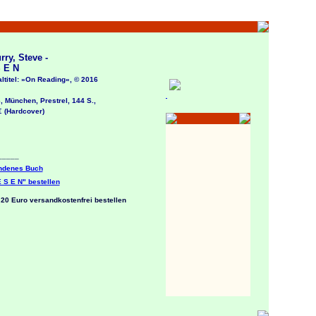
y, Steve -
 E N
titel: »On Reading«, © 2016
München, Prestrel, 144 S.,
(Hardcover)
___
enes Buch