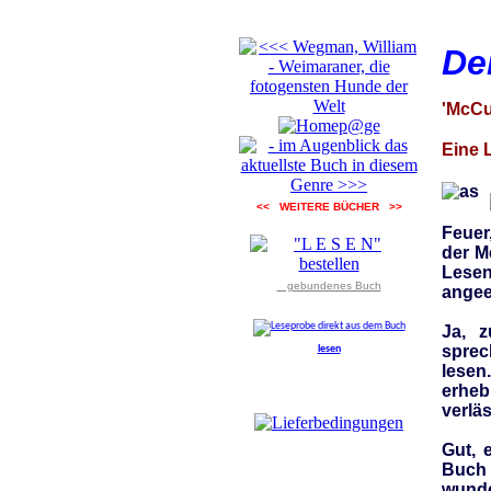
De
'McCur
Eine 
as
<< WEITERE BÜCHER >>
Feuer
der M
Lesen
gebundenes Buch
angee
Ja, z
sprec
lesen
lesen
erheb
verlä
Gut, 
Buch 
wunde