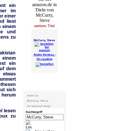
nt ein
mer im
or einer
d liest
weitere Titel
us einem
de und
sens zu
McCurry, Steve
akistan
Andre Kertesz -
 einem
On reading
iest ein
auf dem
r etwas
lammert
othesen
ut sich
 herum
mehr zu
McCurry, Steve
im amazon shop
l lesen
Suchbegriff
roux zu