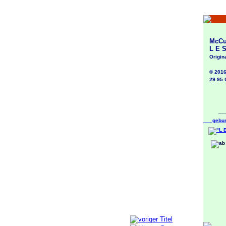
McCurr
L E S
Original
© 2016, 
29.95 € 
____
gebund