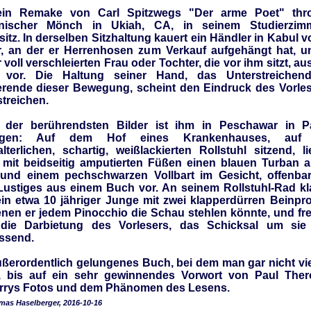
ein Remake von Carl Spitzwegs "Der arme Poet" thro
tanischer Mönch in Ukiah, CA, in seinem Studierzim
itz. In derselben Sitzhaltung kauert ein Händler in Kabul v
, an der er Herrenhosen zum Verkauf aufgehängt hat, un
 voll verschleierten Frau oder Tochter, die vor ihm sitzt, a
 vor. Die Haltung seiner Hand, das Unterstreichen
erende dieser Bewegung, scheint den Eindruck des Vorle
streichen.
 der berührendsten Bilder ist ihm in Peschawar in P
ngen: Auf dem Hof eines Krankenhauses, auf
lalterlichen, schartig, weißlackierten Rollstuhl sitzend, l
mit beidseitig amputierten Füßen einen blauen Turban 
und einem pechschwarzen Vollbart im Gesicht, offenba
Lustiges aus einem Buch vor. An seinem Rollstuhl-Rad k
ein etwa 10 jähriger Junge mit zwei klapperdürren Beinpr
enen er jedem Pinocchio die Schau stehlen könnte, und fre
die Darbietung des Vorlesers, das Schicksal um sie
ssend.
ußerordentlich gelungenes Buch, bei dem man gar nicht vie
 bis auf ein sehr gewinnendes Vorwort von Paul The
rys Fotos und dem Phänomen des Lesens.
as Haselberger, 2016-10-16