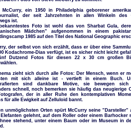
 McCurry, ein 1950 in Philadelphia geborener amerika
ournalist, der seit Jahrzehnten in allen Winkeln des
egs ist.
bekanntestes Foto ist wohl das von Sharbat Gula, der
hanischen Mädchen" aufgenommen in einem pakistan
tlingscamp 1985 auf den Titel des National Geographic ersc
ry, der selbst von sich erzählt, dass er über eine Samml
0 Kodachrome-Dias verfügt, ist es sicher nicht leicht gefal
fünf Dutzend Fotos für diesen 22 x 30 cm großen Bi
wählen.
hema zieht sich durch alle Fotos: Der Mensch, wenn er m
sten mit sich alleine ist - vertieft in einem Buch. 
grafierten sind dankbare Motive, sie bewegen sich
ders schnell, noch bemerken sie häufig das neugierige O
otografen, der in aller Ruhe den kontemplativen Mom
 für alle Ewigkeit auf Zelluloid bannt.
n unmöglichsten Orten spürt McCurry seine "Darsteller" 
 Elefanten gelehnt, auf dem Roller oder einem Barhocker s
hnee stehend, unter einem Baum oder im Museum in d
d.