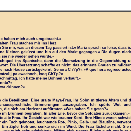
 Sie haben mich auch umgebracht.«
alten Frau stachen mir ins Herz.
n Sie mir, was an diesem Tag passiert ist.« Maria sprach so leise, dass 
ne Kleinen geküsst und bin auf den Markt gegangen.« Die Augen niede
h sie nie wieder sehen würde.«
chiquel ins Spanische, dann die Übersetzung in die Gegenrichtung 
ort. Die Übersetzung schaffte es nicht, das erinnerte Grauen zu mildern
e nach Hause zurückgekehrt, Senora Ch'i'p?« »A que hora regreso usted
atzalij pa awachoch, Ixoq Gh'i'p?«
chmittag. Ich hatte meine Bohnen verkauft.«
annte?«
 war drinnen?«
e die Beteiligten. Eine uralte Maya-Frau, ihr Sohn mittleren Alters und 
unaussprechliche Erinnerungen auszugraben. Ich spürte Wut un
n, die sich am Horizont auftürmten.»Was haben Sie getan?«
e im Brunnen begraben. In aller Eile, bevor die Soldaten zurückkamen.«
ie alte Frau. Ihr Gesicht war wie brauner Kord. Ihre Hände waren schwi
 ein Tuch geknotet, leuchtende Rot-, Pink-, Gelb- und Blautöne, verwebt 
Ein Zipfel hob und senkte sich im Wind. Die Frau lächelte nicht. Sie r
 was mich sehr erleichterte. Hätten sich unsere Blicke auch nur kurz 