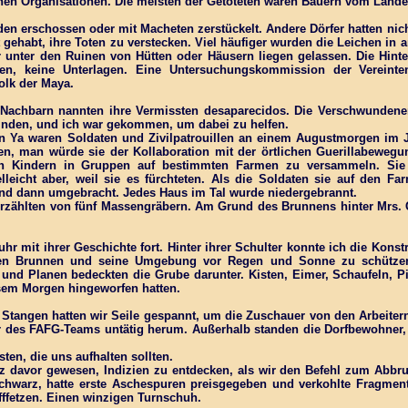
chen Organisationen. Die meisten der Getöteten waren Bauern vom Lande
en erschossen oder mit Macheten zerstückelt. Andere Dörfer hatten nich
 gehabt, ihre Toten zu verstecken. Viel häufiger wurden die Leichen in
 unter den Ruinen von Hütten oder Häusern liegen gelassen. Die Hinter
sten, keine Unterlagen. Eine Untersuchungskommission der Vereint
lk der Maya.
Nachbarn nannten ihre Vermissten desaparecidos. Die Verschwundenen
finden, und ich war gekommen, um dabei zu helfen.
n Ya waren Soldaten und Zivilpatrouillen an einem Augustmorgen im Ja
ten, man würde sie der Kollaboration mit der örtlichen Guerillabeweg
en Kindern in Gruppen auf bestimmten Farmen zu versammeln. Sie ge
ielleicht aber, weil sie es fürchteten. Als die Soldaten sie auf den 
und dann umgebracht. Jedes Haus im Tal wurde niedergebrannt.
rzählten von fünf Massengräbern. Am Grund des Brunnens hinter Mrs. 
fuhr mit ihrer Geschichte fort. Hinter ihrer Schulter konnte ich die Konst
en Brunnen und seine Umgebung vor Regen und Sonne zu schütze
, und Planen bedeckten die Grube darunter. Kisten, Eimer, Schaufeln, P
esem Morgen hingeworfen hatten.
Stangen hatten wir Seile gespannt, um die Zuschauer von den Arbeiter
er des FAFG-Teams untätig herum. Außerhalb standen die Dorfbewohner
sten, die uns aufhalten sollten.
z davor gewesen, Indizien zu entdecken, als wir den Befehl zum Abbruc
fschwarz, hatte erste Aschespuren preisgegeben und verkohlte Fragmen
fffetzen. Einen winzigen Turnschuh.