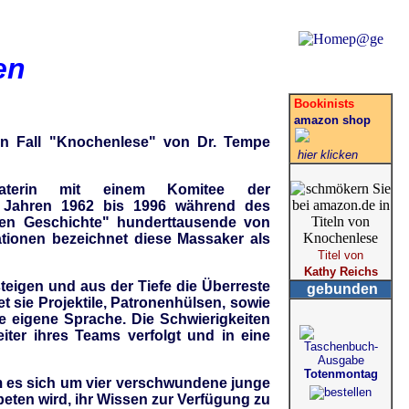
en
Bookinists
amazon shop
en Fall "Knochenlese" von Dr. Tempe
hier klicken
raterin mit einem Komitee der
n Jahren 1962 bis 1996 während des
chen Geschichte" hunderttausende von
tionen bezeichnet diese Massaker als
Titel von
Kathy Reichs
teigen und aus der Tiefe die Überreste
gebunden
 sie Projektile, Patronenhülsen, sowie
 eigene Sprache. Die Schwierigkeiten
ter ihres Teams verfolgt und in eine
Totenmontag
dem es sich um vier verschwundene junge
beten wird, ihr Wissen zur Verfügung zu