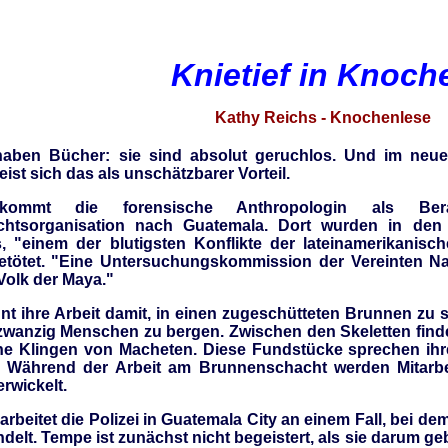
Knietief in Knoch
Kathy Reichs - Knochenlese
haben Bücher: sie sind absolut geruchlos. Und im neu
ist sich das als unschätzbarer Vorteil.
kommt die forensische Anthropologin als Be
chtsorganisation nach Guatemala. Dort wurden in de
s, "einem der blutigsten Konflikte der lateinamerikanis
tötet. "Eine Untersuchungskommission der Vereinten Na
olk der Maya."
t ihre Arbeit damit, in einen zugeschütteten Brunnen zu s
wanzig Menschen zu bergen. Zwischen den Skeletten findet
e Klingen von Macheten. Diese Fundstücke sprechen ihre
: Während der Arbeit am Brunnenschacht werden Mitarbei
rwickelt.
 arbeitet die Polizei in Guatemala City an einem Fall, bei 
elt. Tempe ist zunächst nicht begeistert, als sie darum ge