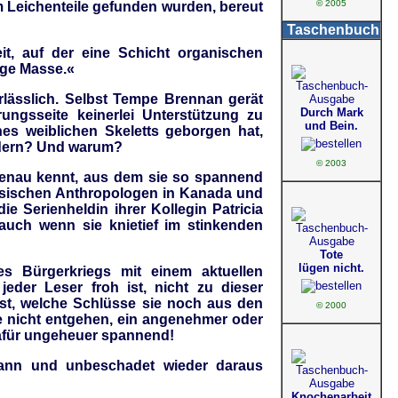
© 2005
dem Leichenteile gefunden wurden, bereut
Taschenbuch
it, auf der eine Schicht organischen
ige Masse.«
rlässlich. Selbst Tempe Brennan gerät
Durch Mark
ungsseite keinerlei Unterstützung zu
und Bein.
nes weiblichen Skeletts geborgen hat,
indern? Und warum?
© 2003
 genau kennt, aus dem sie so spannend
rensischen Anthropologen in Kanada und
ie Serienheldin ihrer Kollegin Patricia
auch wenn sie knietief im stinkenden
Tote
lügen nicht.
es Bürgerkriegs mit einem aktuellen
jeder Leser froh ist, nicht zu dieser
st, welche Schlüsse sie noch aus den
© 2000
le nicht entgehen, ein angenehmer oder
 dafür ungeheuer spannend!
kann und unbeschadet wieder daraus
Knochenarbeit