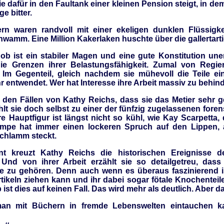
sie dafür in den Faultank einer kleinen Pension steigt, in 
ge bitter.
n waren randvoll mit einer ekeligen dunklen Flüssigke
amm. Eine Million Kakerlaken huschte über die gallertart
ob ist ein stabiler Magen und eine gute Konstitution une
die Grenzen ihrer Belastungsfähigkeit. Zumal von Regier
. Im Gegenteil, gleich nachdem sie mühevoll die Teile ei
hr entwendet. Wer hat Interesse ihre Arbeit massiv zu beh
n den Fällen von Kathy Reichs, dass sie das Metier sehr
ählt sie doch selbst zu einer der fünfzig zugelassenen fo
e Hauptfigur ist längst nicht so kühl, wie Kay Scarpetta, d
empe hat immer einen lockeren Spruch auf den Lippen, 
chlamm steckt.
t kreuzt Kathy Reichs die historischen Ereignisse d
Und von ihrer Arbeit erzählt sie so detailgetreu, dass 
e zu gehören. Denn auch wenn es überaus faszinierend i
rtikeln ziehen kann und ihr dabei sogar fötale Knochentei
 ist dies auf keinen Fall. Das wird mehr als deutlich. Aber
man mit Büchern in fremde Lebenswelten eintauchen 