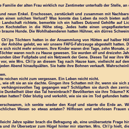
e Familie der alten Frau wirklich nur Zentimeter unterhalb der Stelle, a
und neun Enkel. Erschossen, zerstückelt und zusammen mit Nachbarsf
man einen solchen Verlust? Was konnte das Leben da noch bieten au
e Landschaft richtete, bemerkte ich ein halbes Dutzend Gehöfte auf 
n Kochstellen in die Höhe stieg. Jedes hatte einen ungepflasterte
 braune Hunde. Die Wohlhabenderen hatten Hühner, ein dürres Schwein,
 Ch'i'ps Töchtern hatten in der Ansammlung von Hütten auf halber Hö
f der Anhöhe gelebt, wo wir unsere FAFG-Fahrzeuge abgestellt hatten. D
ie sich nicht mehr erinnern. Ihre Kinder waren drei Tage, zehn Monate, z
 Töchter waren noch zu Hause gewesen. Sie wurden elf und dreizehn Jahr
bunden über Fußpfade und ein Netzwerk der Gene. Dieses Tal war ihre We
ir vor, wie Mrs. Ch'i'p an diesem Tag nach Hause kam, vielleicht auf 
jeden Abend hinaufquälten. Sie hatte ihre Bohnen verkauft. Wahrscheinli
uen.
te reichen nicht zum vergessen. Ein Leben reicht nicht.
, wie oft sie an sie dachte. Gingen ihre Schatten mit ihr, wenn sie si
 verhängnisvollen Tag gegangen war? Schlüpften sie durch den zerriss
ie Dunkelheit über das Tal hereinbrach? Bevölkerten sie ihre Träume? K
tan hatten? Oder blutig und verkohlt, wie sie sie im Tod gefunden hatt
verschwamm, ich senkte wieder den Kopf und starrte die Erde an. 
chlichen Wesen so etwas antaten? Hilflosen und wehrlosen Frauen 
leicht Jahre später brach die Befragung ab, eine unübersetzte Frage hi
a und ihr Übersetzer zum Hügel hinter mir starrten. Mrs. Ch'i'p hielt,