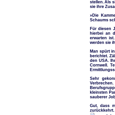
stellen. Als 
sie ihre Zusa
»Die Kammer
Schaums schw
Für diesen J
hierbei an 
erwarten ist
werden sie i
Man spürt i
berichtet. Z
den USA. Ihr
Cornwell. T
Ermittlungss
Sehr gekonn
Verbrechen. 
Berufsgrupp
kleinsten Pa
sauberer Job
Gut, dass 
zurückkehrt.