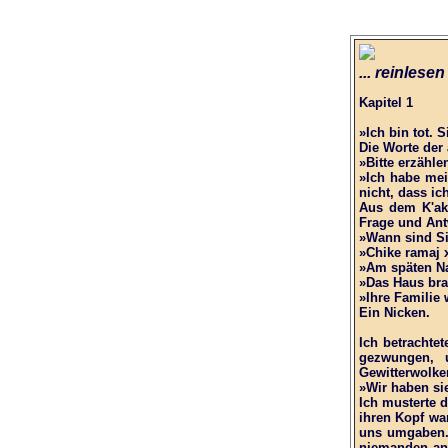
... reinlesen
Kapitel 1
»Ich bin tot.
Die Worte der 
»Bitte erzähle
»Ich habe mei
nicht, dass ic
Aus dem K'ak
Frage und Antw
»Wann sind Si
»Chike ramaj x
»Am späten Na
»Das Haus br
»Ihre Familie
Ein Nicken.
Ich betrachtet
gezwungen, 
Gewitterwolke
»Wir haben si
Ich musterte d
ihren Kopf war
uns umgaben. 
niemanden an,