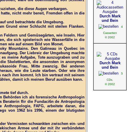
bzuziehen, die diese Augen verbargen.
hatte, nicht mehr bereit, Fremden offen in die
Durch Mark
und Bein
arauf und betrachtete die Umgebung.
m Grund einer Schlucht mit steilen Flanken.
4
Cassetten
n Feldern und Gemüsegärten, wie Inseln. Hier
© 2002
, die sich spielerisch wie Wasserfälle in die
mmen wie auf einem Bild von Monet.
Smoky Mountains. Den Gatineau in Quebec im
nnenaufgang. Der Liebreiz der Umgebung machte
st es meine Aufgabe, Tote auszugraben und zu
 die Skelettierten, die ansonsten in anonymen
Durch Mark
ukasoide Frau, Mitte zwanzig. Bei anderen
und Bein
 heraus, wie die Leute starben. Oder wie ihre
5
 nach ihm kommt. Ich bin vertraut mit seinem
tählen, damit ich meinen Beruf ausüben kann.
CDs.
© 2002
mete tief durch.
n Behörden ich als forensische Anthropologin
 Beraterin flir die Fundaci6n de Antropologia
e Anthropologie, FAFG, arbeitete daran, die
riegs von 1962 bis 1996, einem der blutigsten
l der Vermissten schwankten zwischen ein- und
tekischen Armee und der mit ihr verbündeten