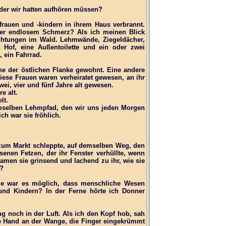
n der wir hatten aufhören müssen?
rauen und -kindern in ihrem Haus verbrannt.
ßer endlosem Schmerz? Als ich meinen Blick
Lichtungen im Wald. Lehmwände, Ziegeldächer,
n Hof, eine Außentoilette und ein oder zwei
 ein Fahrrad.
he der östlichen Flanke gewohnt. Eine andere
iese Frauen waren verheiratet gewesen, an ihr
wei, vier und fünf Jahre alt gewesen.
e alt.
lt.
demselben Lehmpfad, den wir uns jeden Morgen
ch war sie fröhlich.
ch zum Markt schleppte, auf demselben Weg, den
enen Fetzen, der ihr Fenster verhüllte, wenn
amen sie grinsend und lachend zu ihr, wie sie
e?
Wie war es möglich, dass menschliche Wesen
und Kindern? In der Ferne hörte ich Donner
ng noch in der Luft. Als ich den Kopf hob, sah
 die Hand an der Wange, die Finger eingekrümmt