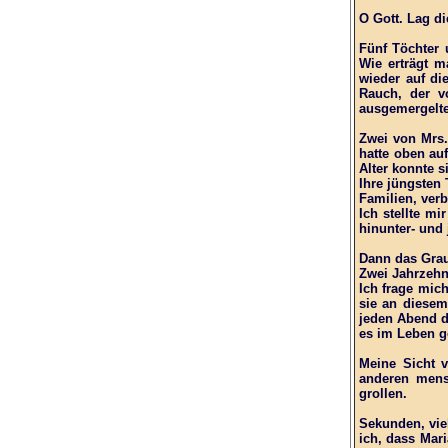
O Gott. Lag di
Fünf Töchter 
Wie erträgt 
wieder auf di
Rauch, der vo
ausgemergelte
Zwei von Mrs.
hatte oben au
Alter konnte s
Ihre jüngsten
Familien, ver
Ich stellte m
hinunter- und 
Dann das Gra
Zwei Jahrzehn
Ich frage mich
sie an diesem
jeden Abend d
es im Leben ge
Meine Sicht 
anderen mens
grollen.
Sekunden, viel
ich, dass Mari