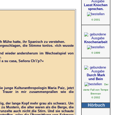
Lasst Knochen
sprechen.
© 2001
ich Mühe hatte, ihr Spanisch zu verstehen.
Knochenarbeit
rgeschlagen, die Stimme tonlos. »Ich wusste
© 1999
und wieder andersherum im Wechselspiel von
.
 a su casa, Señora Ch'i'p?«
Durch Mark
und Bein
Der
die junge Kulturanthropologin Maria Paiz, jetzt
vierte Fall von Tempe
d Trauer in mir zusammenprallen wie die
Brennan
© 2002
elig, der lange Kopf mehr grau als schwarz. Um
Hörbuch
zu Mustern, die alter waren als die Berge, die
unzelte auch nicht die Stirn. Und sie schaute
getroffen, wäre die Übermittlung von Schmerz