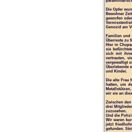
paramilitäris
Die Opfer wurd
Bewohner Zeit
geworfen oder
Vermisstenli
Genozid am Vo
Familien und 
Überreste zu 
Hier in Chupa
sie befürchte
sich mit ihr
vertrauten, v
vergewaltigt 
Überlebende e
und Kinder.
Die alte Frau 
hatten, um d
Metallstützen
wir sie an di
Zwischen den 
drei Mitglied
zuzusehen.
Und die Polizi
Wir waren kur
jetzt friedho
gefunden. Sto