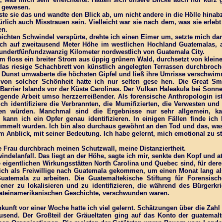
 gewesen.
ste sie das und wandte den Blick ab, um nicht andere in die Hölle hina
rlich auch Misstrauen sein. Vielleicht war sie nach dem, was sie erlebt 
en.
leichten Schwindel verspürte, drehte ich einen Eimer um, setzte mich d
ch auf zweitausend Meter Höhe im westlichen Hochland Guatemalas, a
undertfünfundzwanzig Kilometer nordwestlich von Guatemala City.
 floss ein breiter Strom aus üppig grünem Wald, durchsetzt von kleine
das riesige Schachbrett von künstlich angelegten Terrassen durchbrochen
n. Dunst umwaberte die höchsten Gipfel und ließ ihre Umrisse verschwi
 von solcher Schönheit hatte ich nur selten gese hen. Die Great 
e Barrier Islands vor der Küste Carolinas. Der Vulkan Haleakula bei So
iegende Arbeit umso herzzerreißender. Als forensische Anthropologin i
Ich identifiziere die Verbrannten, die Mumifizierten, die Verwesten und
en würden. Manchmal sind die Ergebnisse nur sehr allgemein, ka
 kann ich ein Opfer genau identifizieren. In einigen Fällen finde ich
ümmelt wurden. Ich bin also durchaus gewöhnt an den Tod und das, was
m Anblick, mit seiner Bedeutung. Ich habe gelernt, mich emotional zu s
e Frau durchbrach meinen Schutzwall, meine Distanziertheit.
ndelanfall. Das liegt an der Höhe, sagte ich mir, senkte den Kopf und at
eigentlichen Wirkungsstätten North Carolina und Quebec sind, für dere
r ich als Freiwillige nach Guatemala gekommen, um einen Monat lang als
atemala zu arbeiten. Die Guatemaltekische Stiftung für Forensisch
 jener zu lokalisieren und zu identifizieren, die während des Bürgerk
 lateinamerikanischen Geschichte, verschwunden waren.
nkunft vor einer Woche hatte ich viel gelernt. Schätzungen über die Zah
usend. Der Großteil der Gräueltaten ging auf das Konto der guatemal