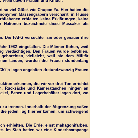
. Viele davon Frauen und Kinder.
t so viel Glück wie Chupan Ya. Hier hatten die
 anonymen Massengräbern verscharrt, in Flüsse
bliebenen erhielten keine Erklärungen, keine
en Nationen bezeichnete diese Massaker als
. Die FAFG versuchte, sie oder genauer ihre
hr 1982 eingefallen. Die Männer flohen, weil
ung verdächtigen. Den Frauen wurde befohlen,
horchten, vielleicht, weil sie dem Militär
Farmen fanden, wurden die Frauen stundenlang
Ch'i'p lagen angeblich dreiundzwanzig Frauen
ruktion erkennen, die wir vor drei Ton errichtet
n. Rucksäcke und Kamerataschen hingen an
ickel, Besen und Lagerbehälter lagen dort, wo
n zu trennen. Innerhalb der Abgrenzung saßen
, die jeden Tag hierher kamen, um schweigend
h erhielten. Die Erde, einst mahagonifarben,
te. Im Sieb hatten wir eine Kinderhaarspange