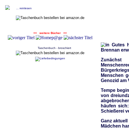
... reinlesen
<< weitere Bücher >>
in Gutes 
Taschenbuch - broschiert
Brennan erwe
Zunächst 
Menschenre
Bürgerkrieg
Menschen ge
Genozid am V
Tempe beginn
von dreiundz
abgebrochen
häufen sich
Schießerei ve
Ganz aktuell
Mädchen hand