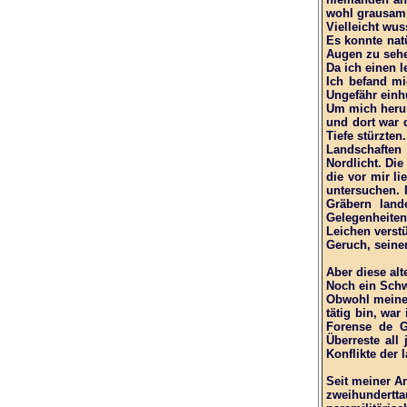
wohl grausam
Vielleicht wus
Es konnte natü
Augen zu seh
Da ich einen 
Ich befand mi
Ungefähr einh
Um mich herum
und dort war 
Tiefe stürzte
Landschaften
Nordlicht. Di
die vor mir l
untersuchen. 
Gräbern land
Gelegenheiten
Leichen verst
Geruch, seine
Aber diese alt
Noch ein Schwi
Obwohl meine 
tätig bin, wa
Forense de Gu
Überreste all
Konflikte der
Seit meiner A
zweihundertta