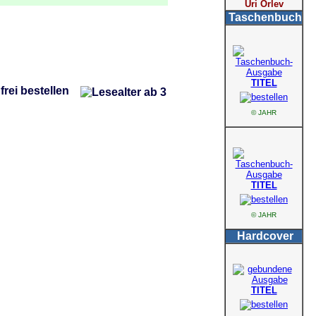
Uri Orlev
Taschenbuch
TITEL
© JAHR
TITEL
© JAHR
Hardcover
TITEL