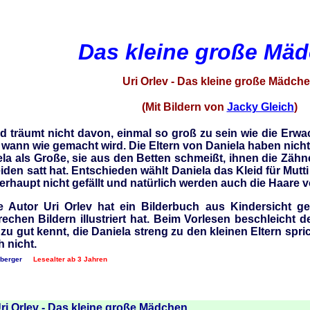
Das kleine große Mä
Uri Orlev - Das kleine große Mädch
(Mit Bildern von
Jacky Gleich
)
d träumt nicht davon, einmal so groß zu sein wie die Erw
 wann wie gemacht wird. Die Eltern von Daniela haben nichts
a als Große, sie aus den Betten schmeißt, ihnen die Zähne pu
eiden satt hat. Entschieden wählt Daniela das Kleid für Mut
erhaupt nicht gefällt und natürlich werden auch die Haare 
he Autor Uri Orlev hat ein Bilderbuch aus Kindersicht 
rechen Bildern illustriert hat. Beim Vorlesen beschleicht 
 zu gut kennt, die Daniela streng zu den kleinen Eltern spri
h nicht.
berger
Lesealter ab 3 Jahren
ri Orlev - Das kleine große Mädchen