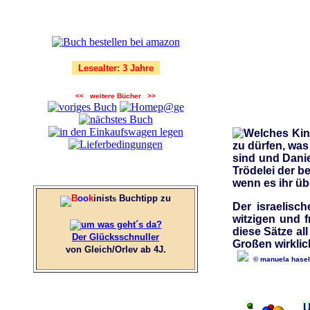
Lesealter: 3 Jahre
<< weitere Bücher >>
Welches Kin
zu dürfen, was
sind und Daniel
Trödelei der b
wenn es ihr üb
B
oo
k
inist
Buchtipp zu
s
Der israelisc
witzigen und f
diese Sätze all
Der Glücksschnuller
Großen wirklic
von Gleich/Orlev ab 4J.
© manuela hasel
U