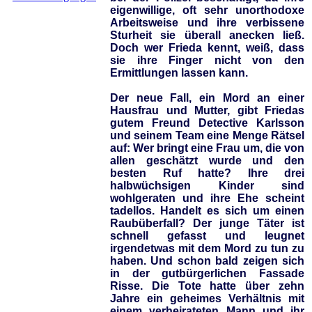
eigenwillige, oft sehr unorthodoxe
Arbeitsweise und ihre verbissene
Sturheit sie überall anecken ließ.
Doch wer Frieda kennt, weiß, dass
sie ihre Finger nicht von den
Ermittlungen lassen kann.
Der neue Fall, ein Mord an einer
Hausfrau und Mutter, gibt Friedas
gutem Freund Detective Karlsson
und seinem Team eine Menge Rätsel
auf: Wer bringt eine Frau um, die von
allen geschätzt wurde und den
besten Ruf hatte? Ihre drei
halbwüchsigen Kinder sind
wohlgeraten und ihre Ehe scheint
tadellos. Handelt es sich um einen
Raubüberfall? Der junge Täter ist
schnell gefasst und leugnet
irgendetwas mit dem Mord zu tun zu
haben. Und schon bald zeigen sich
in der gutbürgerlichen Fassade
Risse. Die Tote hatte über zehn
Jahre ein geheimes Verhältnis mit
einem verheirateten Mann und ihr