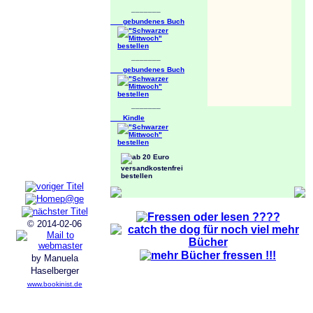
_______
gebundenes Buch
_______
gebundenes Buch
_______
Kindle
© 2014-02-06
by Manuela
Haselberger
www.bookinist.de