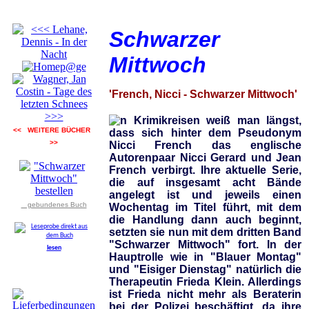
Schwarzer
Mittwoch
'French, Nicci - Schwarzer Mittwoch'
n Krimikreisen weiß man längst,
<< WEITERE BÜCHER
dass sich hinter dem Pseudonym
>>
Nicci French das englische
Autorenpaar Nicci Gerard und Jean
French verbirgt. Ihre aktuelle Serie,
die auf insgesamt acht Bände
angelegt ist und jeweils einen
gebundenes Buch
Wochentag im Titel führt, mit dem
die Handlung dann auch beginnt,
setzten sie nun mit dem dritten Band
"Schwarzer Mittwoch" fort. In der
lesen
Hauptrolle wie in "Blauer Montag"
und "Eisiger Dienstag" natürlich die
Therapeutin Frieda Klein. Allerdings
ist Frieda nicht mehr als Beraterin
bei der Polizei beschäftigt, da ihre