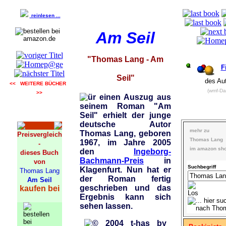
reinlesen ...
Am Seil
"Thomas Lang - Am
F
Seil"
des Au
<< WEITERE BÜCHER
(wmf-Da
>>
ür einen Auszug aus
seinem Roman "Am
Seil" erhielt der junge
deutsche Autor
mehr zu
Thomas Lang, geboren
Preisvergleich
Thomas Lang
1967, im Jahre 2005
-
im amazon sh
den
Ingeborg-
dieses Buch
Bachmann-Preis
in
von
Suchbegriff
Klagenfurt. Nun hat er
Thomas Lang
der Roman fertig
Am Seil
geschrieben und das
kaufen bei
Ergebnis kann sich
sehen lassen.