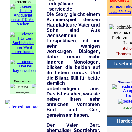
Bookinists
amazon sh
hier klicken
Die Story gleicht einem
Kammerspiel, dessen
Hauptakteure Vater und
Sohn sind. Aus
wechselnden
Perspektiven, mit nur
sehr wenigen
Titel 
wortkargen Dialogen,
Thomas 
dafür umso mehr
inneren Monologen,
Tasche
blicken die beiden auf
ihr Leben zurück. Und
die Bilanz fällt für beide
Thomas Lang
Thomas 
ziemlich
günstig
unbefriedigend aus.
ersteigern
Das ist es aber, was sie
Tha
neben ihren sehr
ähnlichen Vornamen
© 200
Bert und Gert,
gemeinsam haben.
Hardc
Der Vater Bert,
ehemaliger Sportlehrer,