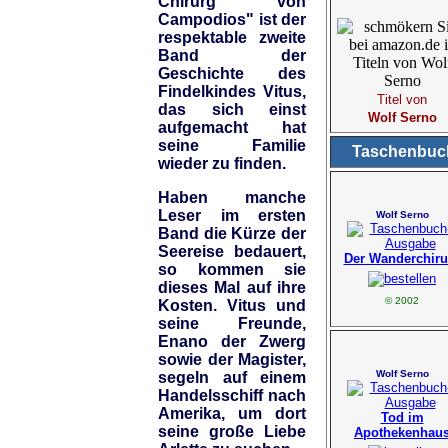
Chirurg von
Campodios" ist der
respektable zweite
Band der
Geschichte des
Findelkindes Vitus,
Titel von
das sich einst
Wolf Serno
aufgemacht hat
seine Familie
Taschenbuc
wieder zu finden.
Haben manche
Leser im ersten
Wolf Serno
Band die Kürze der
Seereise bedauert,
Der Wanderchiru
so kommen sie
dieses Mal auf ihre
© 2002
Kosten. Vitus und
seine Freunde,
Enano der Zwerg
sowie der Magister,
Wolf Serno
segeln auf einem
Handelsschiff nach
Amerika, um dort
Tod im
seine große Liebe
Apothekenhau