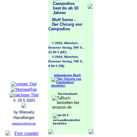
Wolf Serno -
Der Chirurg von
Campodios
© 2003, München,
Droemer Verlag, 590 S.,
22.90 € (HC)
© 2004, München,
Droemer Verlag, 768 S.,
9.90 € (TB)
gebundenes Buch
Taschenbuch
© 29.5.2003
by Manuela
Haselberger
www.bookinist.de