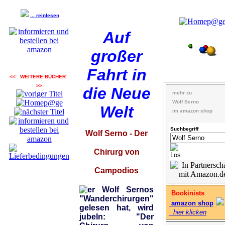
... reinlesen
Auf
großer
Fahrt in
<< WEITERE BÜCHER
>>
die Neue
mehr zu
Wolf Serno
Welt
im amazon shop
Suchbegriff
Wolf Serno - Der
Chirurg von
Campodios
er Wolf Sernos
Bookinists
"Wanderchirurgen"
amazon shop
gelesen hat, wird
hier klicken
jubeln: "Der