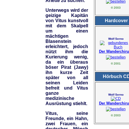
Arlette zu suchen.
© 2003
Unterwegs wird der
geizige Kapitän
Hardcover
von Vitus kunstvoll
mit dem Skalpell
um einen
mächtigen
Wolf Serno
Blasenstein
erleichtert, jedoch
Der Wanderchiru
nützt ihm die
Kurierung wenig,
da ein überaus
© 2001
böser Pirat (Jawy)
ihn kurze Zeit
Hörbuch C
später von all
seinen Leiden
befreit und Vitus
ganze
Wolf Serno
medizinische
Der Wanderchiru
Ausrüstung stiehlt.
Vitus, seine
© 2003
Freunde, ein Hahn,
zwei Frauen, ein
deutscher Mönch