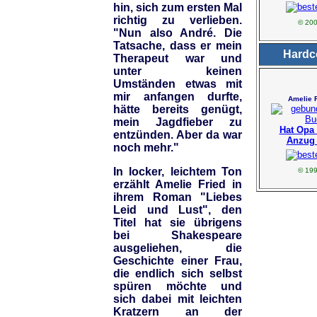
hin, sich zum ersten Mal
richtig zu verlieben.
© 20
"Nun also André. Die
Tatsache, dass er mein
Hardc
Therapeut war und
unter keinen
Umständen etwas mit
mir anfangen durfte,
Amelie 
hätte bereits genügt,
mein Jagdfieber zu
Hat Opa
entzünden. Aber da war
Anzug
noch mehr."
In locker, leichtem Ton
© 19
erzählt Amelie Fried in
ihrem Roman "Liebes
Leid und Lust", den
Titel hat sie übrigens
bei Shakespeare
ausgeliehen, die
Geschichte einer Frau,
die endlich sich selbst
spüren möchte und
sich dabei mit leichten
Kratzern an der