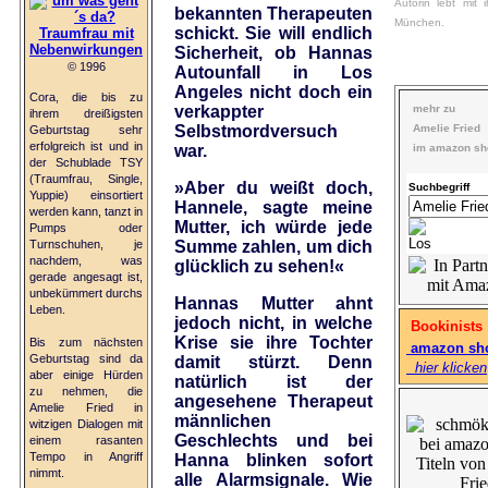
Autorin lebt mit i
bekannten Therapeuten
München.
schickt. Sie will endlich
Traumfrau mit
Nebenwirkungen
Sicherheit, ob Hannas
© 1996
Autounfall in Los
Angeles nicht doch ein
Cora, die bis zu
verkappter
mehr zu
ihrem dreißigsten
Selbstmordversuch
Amelie Fried
Geburtstag sehr
erfolgreich ist und in
war.
im amazon sh
der Schublade TSY
(Traumfrau, Single,
»Aber du weißt doch,
Suchbegriff
Yuppie) einsortiert
Hannele, sagte meine
werden kann, tanzt in
Mutter, ich würde jede
Pumps oder
Turnschuhen, je
Summe zahlen, um dich
nachdem, was
glücklich zu sehen!«
gerade angesagt ist,
unbekümmert durchs
Hannas Mutter ahnt
Leben.
jedoch nicht, in welche
Bookinists
Krise sie ihre Tochter
Bis zum nächsten
amazon sh
Geburtstag sind da
damit stürzt. Denn
hier klicken
aber einige Hürden
natürlich ist der
zu nehmen, die
angesehene Therapeut
Amelie Fried in
männlichen
witzigen Dialogen mit
Geschlechts und bei
einem rasanten
Tempo in Angriff
Hanna blinken sofort
nimmt.
alle Alarmsignale. Wie