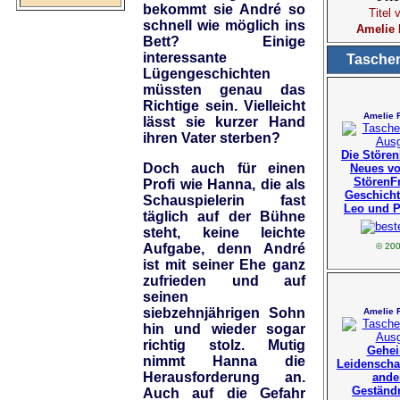
bekommt sie André so
Titel 
schnell wie möglich ins
Amelie 
Bett? Einige
interessante
Tasche
Lügengeschichten
müssten genau das
Richtige sein. Vielleicht
Amelie 
lässt sie kurzer Hand
ihren Vater sterben?
Die Stören
Doch auch für einen
Neues v
StörenFr
Profi wie Hanna, die als
Geschich
Schauspielerin fast
Leo und P
täglich auf der Bühne
steht, keine leichte
Aufgabe, denn André
© 20
ist mit seiner Ehe ganz
zufrieden und auf
seinen
siebzehnjährigen Sohn
Amelie 
hin und wieder sogar
richtig stolz. Mutig
Gehe
nimmt Hanna die
Leidenscha
Herausforderung an.
ande
Geständ
Auch auf die Gefahr