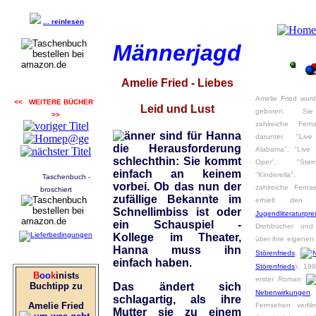
... reinlesen
Männerjagd
Amelie Fried - Liebes
Amelie Fried wur
<< WEITERE BÜCHER
Leid und Lust
geboren. Sie
>>
zahlreiche Fern
änner sind für Hanna
darunter "Li
die Herausforderung
Alabama", "Live 
schlechthin: Sie kommt
Oper", "Ste
einfach an keinem
"Kinderella".
Taschenbuch -
vorbei. Ob das nun der
zahlreiche Ferns
broschiert
zufällige Bekannte im
erhielt de
Schnellimbiss ist oder
Jugendliteraturpre
ein Schauspiel -
Drehbücher und
Kollege im Theater,
über ihre eigenen 
Hanna muss ihn
Störenfrieds
,
einfach haben.
Störenfrieds
). 199
B
oo
k
inist
s
erster Roman
Buchtipp zu
Das ändert sich
Nebenwirkungen
,
schlagartig, als ihre
Amelie Fried
Fernsehen verfil
Mutter sie zu einem