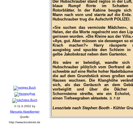
Der Hubschrauber stand reglos in der Luft,
blaue Rumpf flirrte im Schatten 
Rotorblätter. In der Kabine beugte sich
Mann nach vorn und starrte auf die Erde.
Hubschrauber trug die Aufschrift POLIZEI.
»Sie suchen das vermisste Mädchen«, s
Helen, der die Worte regelrecht von den Li
gerissen wurden. »Die Kleine aus der Villa.
»Aye, gut. Aber müssen sie deswegen so e
Krach machen?« Harry räusperte s
ausgiebig und spuckte den Schleim in
gelbe Jakobskraut neben dem Gartentor.
Als wäre er beleidigt, wandte sich 
Hubschrauber plötzlich vom Dorfrand ab
schwebte auf eine Reihe hoher Nadelbäume
die auf dem Grundstück eines großen we
Hauses wuchsen. Die Klanghöhe veränd
sich, als das Geräusch an dem Gebä
vorbeiglitt und über die Dächer 
Schornsteine streifte, wie ein Echolot,
einen Tiefseegraben abtastete.
S. 7-10
© 11.6.2002 by
Lesezitate nach Stephen Booth - Kühler Gr
Manuela Haselberger
Quelle:
http://www.bookinist.de