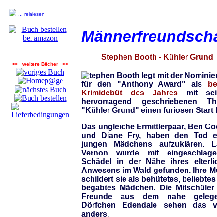
... reinlesen
Männerfreundscha
Stephen Booth - Kühler Grund
<< weitere Bücher >>
tephen Booth legt mit der Nominie
für den "Anthony Award" als
be
Krimidebüt des Jahres
mit sei
hervorragend geschriebenen Thri
"Kühler Grund" einen furiosen Start 
Das ungleiche Ermittlerpaar, Ben Co
und Diane Fry, haben den Tod e
jungen Mädchens aufzuklären. L
Vernon wurde mit eingeschlag
Schädel in der Nähe ihres elterli
Anwesens im Wald gefunden. Ihre Mu
schildert sie als behütetes, beliebte
begabtes Mädchen. Die Mitschüler
Freunde aus dem nahe geleg
Dörfchen Edendale sehen das vö
anders.