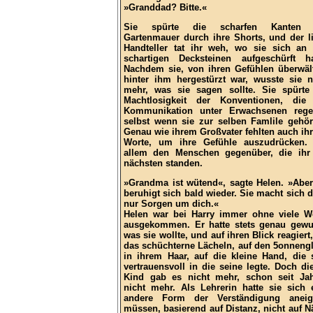
»Granddad? Bitte.«
Sie spürte die scharfen Kanten 
Gartenmauer durch ihre Shorts, und der l
Handteller tat ihr weh, wo sie sich an
schartigen Decksteinen aufgeschürft ha
Nachdem sie, von ihren Gefühlen überwält
hinter ihm hergestürzt war, wusste sie n
mehr, was sie sagen sollte. Sie spürte
Machtlosigkeit der Konventionen, die
Kommunikation unter Erwachsenen rege
selbst wenn sie zur selben Famlile gehör
Genau wie ihrem Großvater fehlten auch ihr
Worte, um ihre Gefühle auszudrücken.
allem den Menschen gegenüber, die ih
nächsten standen.
»Grandma ist wütend«, sagte Helen. »Aber
beruhigt sich bald wieder. Sie macht sich 
nur Sorgen um dich.«
Helen war bei Harry immer ohne viele W
ausgekommen. Er hatte stets genau gewu
was sie wollte, und auf ihren Blick reagiert,
das schüchterne Lächeln, auf den 5onneng
in ihrem Haar, auf die kleine Hand, die 
vertrauensvoll in die seine legte. Doch di
Kind gab es nicht mehr, schon seit Ja
nicht mehr. Als Lehrerin hatte sie sich 
andere Form der Verständigung aneig
müssen, basierend auf Distanz, nicht auf N