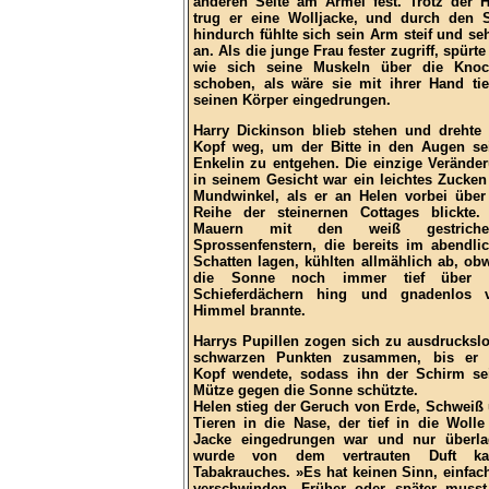
anderen Seite am Ärmel fest. Trotz der H
trug er eine Wolljacke, und durch den S
hindurch fühlte sich sein Arm steif und se
an. Als die junge Frau fester zugriff, spürte 
wie sich seine Muskeln über die Kno
schoben, als wäre sie mit ihrer Hand tie
seinen Körper eingedrungen.
Harry Dickinson blieb stehen und drehte
Kopf weg, um der Bitte in den Augen se
Enkelin zu entgehen. Die einzige Verände
in seinem Gesicht war ein leichtes Zucken
Mundwinkel, als er an Helen vorbei über
Reihe der steinernen Cottages blickte.
Mauern mit den weiß gestriche
Sprossenfenstern, die bereits im abendli
Schatten lagen, kühlten allmählich ab, ob
die Sonne noch immer tief über 
Schieferdächern hing und gnadenlos 
Himmel brannte.
Harrys Pupillen zogen sich zu ausdrucksl
schwarzen Punkten zusammen, bis er 
Kopf wendete, sodass ihn der Schirm se
Mütze gegen die Sonne schützte.
Helen stieg der Geruch von Erde, Schweiß
Tieren in die Nase, der tief in die Wolle
Jacke eingedrungen war und nur überla
wurde von dem vertrauten Duft kal
Tabakrauches. »Es hat keinen Sinn, einfac
verschwinden. Früher oder später muss