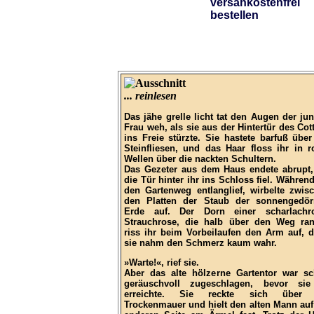
... reinlesen
Das jähe grelle licht tat den Augen der ju
Frau weh, als sie aus der Hintertür des Cot
ins Freie stürzte. Sie hastete barfuß über
Steinfliesen, und das Haar floss ihr in r
Wellen über die nackten Schultern.
Das Gezeter aus dem Haus endete abrupt,
die Tür hinter ihr ins Schloss fiel. Während
den Gartenweg entlanglief, wirbelte zwis
den Platten der Staub der sonnengedör
Erde auf. Der Dorn einer scharlachr
Strauchrose, die halb über den Weg ran
riss ihr beim Vorbeilaufen den Arm auf, 
sie nahm den Schmerz kaum wahr.
»Warte!«, rief sie.
Aber das alte hölzerne Gartentor war s
geräuschvoll zugeschlagen, bevor si
erreichte. Sie reckte sich über 
Trockenmauer und hielt den alten Mann auf