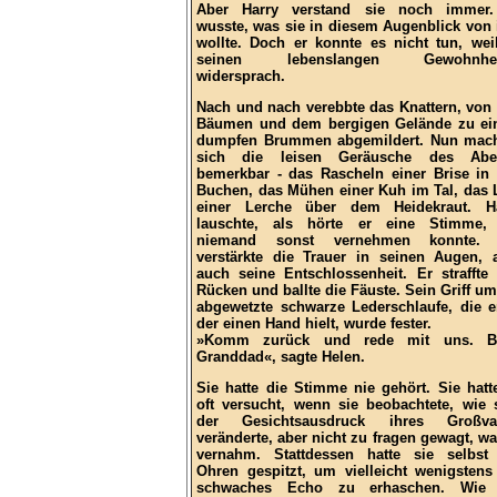
Aber Harry verstand sie noch immer.
wusste, was sie in diesem Augenblick von
wollte. Doch er konnte es nicht tun, wei
seinen lebenslangen Gewohnhei
widersprach.
Nach und nach verebbte das Knattern, von
Bäumen und dem bergigen Gelände zu e
dumpfen Brummen abgemildert. Nun mac
sich die leisen Geräusche des Abe
bemerkbar - das Rascheln einer Brise in
Buchen, das Mühen einer Kuh im Tal, das 
einer Lerche über dem Heidekraut. H
lauschte, als hörte er eine Stimme,
niemand sonst vernehmen konnte. 
verstärkte die Trauer in seinen Augen, 
auch seine Entschlossenheit. Er straffte
Rücken und ballte die Fäuste. Sein Griff um
abgewetzte schwarze Lederschlaufe, die e
der einen Hand hielt, wurde fester.
»Komm zurück und rede mit uns. Bit
Granddad«, sagte Helen.
Sie hatte die Stimme nie gehört. Sie hatt
oft versucht, wenn sie beobachtete, wie 
der Gesichtsausdruck ihres Großvat
veränderte, aber nicht zu fragen gewagt, wa
vernahm. Stattdessen hatte sie selbst
Ohren gespitzt, um vielleicht wenigstens
schwaches Echo zu erhaschen. Wie 