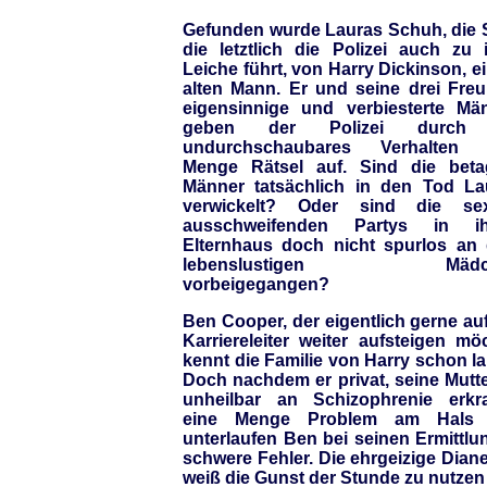
Gefunden wurde Lauras Schuh, die 
die letztlich die Polizei auch zu i
Leiche führt, von Harry Dickinson, 
alten Mann. Er und seine drei Freu
eigensinnige und verbiesterte Män
geben der Polizei durch 
undurchschaubares Verhalten 
Menge Rätsel auf. Sind die beta
Männer tatsächlich in den Tod La
verwickelt? Oder sind die sex
ausschweifenden Partys in i
Elternhaus doch nicht spurlos an
lebenslustigen Mädc
vorbeigegangen?
Ben Cooper, der eigentlich gerne au
Karriereleiter weiter aufsteigen mö
kennt die Familie von Harry schon l
Doch nachdem er privat, seine Mutte
unheilbar an Schizophrenie erkra
eine Menge Problem am Hals 
unterlaufen Ben bei seinen Ermittlu
schwere Fehler. Die ehrgeizige Dian
weiß die Gunst der Stunde zu nutzen