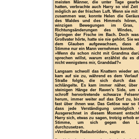
meisten Männer, die unter Tage gearbe
hatten, verbrachte auch Harry so viel Zeit
möglich an der frischen Luft. Wenn sie mit
zusammen war, konnte Helen die Geräu
des Waldes und des Himmels hören, 
winzigen Bewegungen im Gras, 
Richtungsänderungen des Windes, 
Springen der Fische im Bach. Doch was
Großvater hörte, hatte sie nie gehört. Sie wa
dem Glauben aufgewachsen, dass di
Stimme nur ein Mann vernehmen konnte.
»Wenn du schon nicht mit Grandma dar
sprechen willst, warum erzählst du es 
nicht wenigstens mir, Granddad?«
Langsam schwoll das Knattern wieder an
kam auf sie zu, während es dem Verlauf
Straße folgte, die sich durch das 
schlängelte. Es kam immer näher, über
steinigen Hänge der Raven's Side, um 
schroff hervortretende schwarze Felsen
herum, immer weiter auf das Dorf zu, bi
fast über ihnen war. Das Getöse war so l
dass jede Verständigung unmöglich w
Ausgerechnet in diesem Moment entsch
Harry sich, etwas zu sagen, trotzig erhob er
Stimme, um sich gegen den L
durchzusetzen.
»Verdammte Radaubrüder«, sagte er.