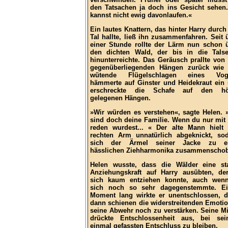
den Tatsachen ja doch ins Gesicht sehen
kannst nicht ewig davonlaufen.«
Ein lautes Knattern, das hinter Harry durch
Tal hallte, ließ ihn zusammenfahren. Seit 
einer Stunde rollte der Lärm nun schon 
den dichten Wald, der bis in die Tals
hinunterreichte. Das Geräusch prallte von
gegenüberliegenden Hängen zurück wie
wütende Flügelschlagen eines Voge
hämmerte auf Ginster und Heidekraut ein
erschreckte die Schafe auf den hö
gelegenen Hängen.
»Wir würden es verstehen«, sagte Helen. 
sind doch deine Familie. Wenn du nur mit
reden wurdest... « Der alte Mann hielt
rechten Arm unnatürlich abgeknickt, so
sich der Ärmel seiner Jacke zu ei
hässlichen Ziehharmonika zusammenschob
Helen wusste, dass die Wälder eine st
Anziehungskraft auf Harry ausübten, de
sich kaum entziehen konnte, auch wen
sich noch so sehr dagegenstemmte. E
Moment lang wirkte er unentschlossen, 
dann schienen die widerstreitenden Emoti
seine Abwehr noch zu verstärken. Seine M
drückte Entschlossenheit aus, bei se
einmal gefassten Entschluss zu bleiben.