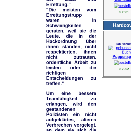
Errettung."
"Die meisten vom
© 2001
Errettungstrupp
waren in
Hardcov
Schwierigkeiten
geraten, weil sie die
Leute, die in der
Hackordnung über
Ian Ranki
ihnen standen, nicht
respektierten, ihnen
Puppensp
nicht zutrauten,
ordentliche Arbeit zu
leisten oder die
© 2002
richtigen
Entscheidungen zu
treffen."
Um eine bessere
Teamfähigkeit zu
erlangen, wird den
gestandenen
Polizisten ein nicht
aufgeklärtes, älteres
Verbrechen vorgelegt,
an dem sie sich die