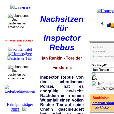
... reinlesen
Nachsitzen
für
Inspector
<< WEITERE BÜCHER
Rebus
>>
mehr zu
Ian Rankin
im amazon shop
Ian Rankin - Tore der
Suchbegriff
Finsternis
Inspector Rebus von
der schottischen
Polizei, hat es
endgültig erwischt.
Nachdem er in einem
Bookinists
Wutanfall einen vollen
amazon shop
Krimipreisträger
Becher Tee auf seine
hier klicken
Chefin geschleudert
2003
hat, wird er zur,