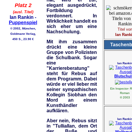
Platz 2
elegant ausgedrückt,
Fortbildung
(ausl. Titel)
verdonnert. In
Ian Rankin -
Wirklichkeit handelt es
Puppenspiel
sich eher um eine
© 2002, München,
Titel vo
Nachschulung.
Goldmann Verlag,
Ian Rank
450 S., 23.90 €
Mit ihm zusammen
Taschen
drückt eine kleine
Gruppe von Polizisten
die Schulbank. Sogar
eine
Ian Ranki
"Karriereberatung"
steht für Rebus auf
Blutschul
dem Programm. Dabei
würde er viel lieber mit
Ein Inspector- 
seiner sympathischen
Roman
Kollegin Siobhan den
© 2003
Mord an einem
Kunsthändler
aufklären.
Ian Ranki
Aber nein, Rebus sitzt
in "Tulliallan, dem Ort
der Buße und
Wolfsma