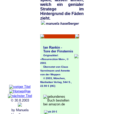
welch ein genialer
Stratege im
Hintergrund die Fäden
zieht.
manuela haselberger
Ian Rankin -
Tore der Finsternis
Originaltitel:
»Resurrection Men«, ©
2001
Übersetzt von Claus
Varrelmann und Annette
von der Weppen
© 2003, München,
Manhattan Verlag, 544 S.,
22.90 € (HC)
© 30.8.2003
by Manuela