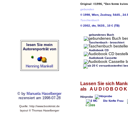
Original: ©1996, "Den femte kvin
gebunden
© 1998, Wien, Zsolnay, 544S., 24.
Taschenbuch
© 2002, dtv, 563S., 10 € (TB)
gebundenes Buch
Taschenbuch - broschiert
lesen Sie mein
Autorenporträt von
Audiobook CD
Audiobook Cassette
Henning Mankell
Lassen Sie sich Manke
als
A U D I O B O O K
© by
Manuela Haselberger
Hörprobe
rezensiert am 1998-07-28
Die fünfte Frau
© 1999
Quelle: http://www.bookinist.de
layout © Thomas Haselberger