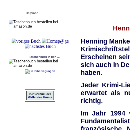
Hörprobe
Henni
Henning Mankel
Krimischriftst
Erscheinen sei
Taschenbuch in den ...
sich auch in D
haben.
Jeder Krimi-Li
erwartet als n
zur Chronik der
Wallander Krimis
richtig.
Im Jahr 1994 
Fundamentali
französische 