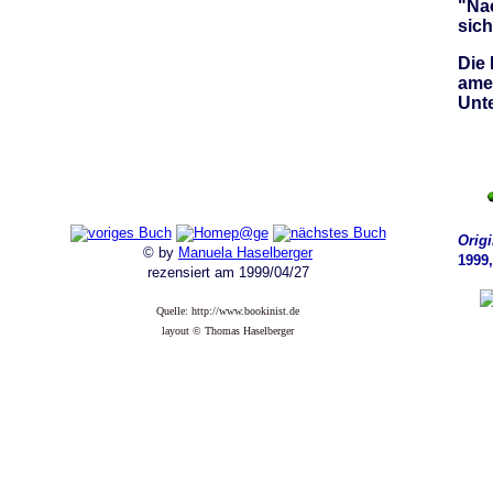
"Nac
sich
Die 
amer
Unte
Origi
© by
Manuela Haselberger
1999
rezensiert am 1999/04/27
Quelle: http://www.bookinist.de
layout © Thomas Haselberger