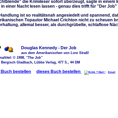
htblende" die Krimileser sofort überzeugt, sagte in einem I
 in einer Nacht lesen lassen - genau dies trifft für "Der Job"
Handlung ist so realitätsnah angesiedelt und spannend, d
ikanischen Topautor Michael Crichton nicht zu scheuen br
rhaltung, allemal besser, als durchgrübelte, schlaflose Näc
Douglas Kennedy - Der Job
aus dem Amerikanischen von Lore Straßl
naltitel: © 1998, "The Job"
, Bergisch Gladbach, Lübbe Verlag, 477 S., 44 DM
dieses Buch bestellen
Email