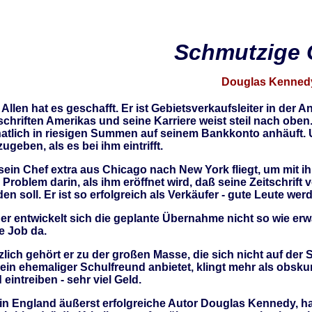
Schmutzige 
Douglas Kennedy
Allen hat es geschafft. Er ist Gebietsverkaufsleiter in der
schriften Amerikas und seine Karriere weist steil nach oben
atlich in riesigen Summen auf seinem Bankkonto anhäuft. 
ugeben, als es bei ihm eintrifft.
sein Chef extra aus Chicago nach New York fliegt, um mit i
 Problem darin, als ihm eröffnet wird, daß seine Zeitschr
en soll. Er ist so erfolgreich als Verkäufer - gute Leute 
er entwickelt sich die geplante Übernahme nicht so wie erw
e Job da.
zlich gehört er zu der großen Masse, die sich nicht auf de
ein ehemaliger Schulfreund anbietet, klingt mehr als obskur
 eintreiben - sehr viel Geld.
in England äußerst erfolgreiche Autor Douglas Kennedy, h