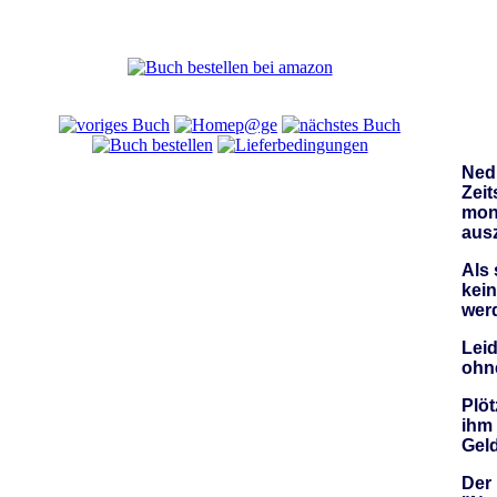
Ned 
Zeit
mon
ausz
Als 
kein
werd
Leid
ohn
Plöt
ihm 
Geld
Der 