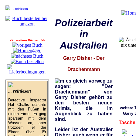
... reinlesen
Polizeiarbeit
in
<< weitere Bücher >>
Australien
Garry Disher - Der
Drachenmann
m es gleich vorweg zu
sagen: "Der
... reinlesen
Drachenmann" von
Garry Disher gehört zu
Detective Inspector
den besten neuen
Hal Challis duschte
weitere 
Krimis, die im
mit den Füßen in
Garry 
Augenblick zu haben
einem Eimer. Er ging
sparsam mit dem
sind.
Tasche
Wasser um, aber
trotzdem lief der
Leider ist der Australier
Eimer über. Er
Disher, auch wenn er für