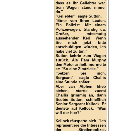
dass es ihr Geliebter war.
Sein Wagen stand immer
da."
"Geliebter", sagte Sutton.
"Einer von Ihren Leuten.
Ein Polizist. Mit einem
Polizeiwagen. Ständig da.
Großer, missmutig
aussehender Kerl. Wenn
Sie mich jetzt bitte
entschuldigen würden, ich
habe viel zu tun."
Sutton kehrte zum Wagen
zurück. Als Pam Murphy
den Motor anließ, murmelte
er: "So eine Zimtzicke."
"Setzen Sie sich,
Sergeant", sagte Challis
eine Stunde später.
Aber van Alphen blieb
stehen, starrte zuerst
Challis grimmig an, dann
Scobie Sutton, schließlich
Senior Sergeant Kellock. Er
deutete auf Kellock. "Was
will der hier?"
Kellock räusperte sich. "Ich
repräsentiere die Interessen
der Streifenpolizei,