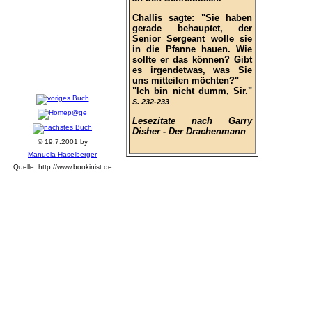
Challis sagte: "Sie haben
gerade behauptet, der
Senior Sergeant wolle sie
in die Pfanne hauen. Wie
sollte er das können? Gibt
es irgendetwas, was Sie
uns mitteilen möchten?"
"Ich bin nicht dumm, Sir."
S. 232-233
Lesezitate nach Garry
Disher - Der Drachenmann
© 19.7.2001 by
Manuela Haselberger
Quelle: http://www.bookinist.de