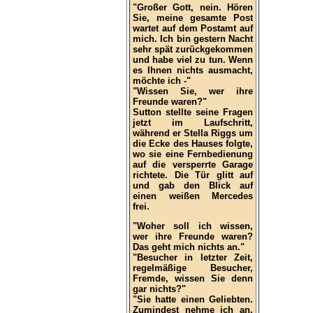
"Großer Gott, nein. Hören
Sie, meine gesamte Post
wartet auf dem Postamt auf
mich. Ich bin gestern Nacht
sehr spät zurückgekommen
und habe viel zu tun. Wenn
es Ihnen nichts ausmacht,
möchte ich -"
"Wissen Sie, wer ihre
Freunde waren?"
Sutton stellte seine Fragen
jetzt im Laufschritt,
während er Stella Riggs um
die Ecke des Hauses folgte,
wo sie eine Fernbedienung
auf die versperrte Garage
richtete. Die Tür glitt auf
und gab den Blick auf
einen weißen Mercedes
frei.
"Woher soll ich wissen,
wer ihre Freunde waren?
Das geht mich nichts an."
"Besucher in letzter Zeit,
regelmäßige Besucher,
Fremde, wissen Sie denn
gar nichts?"
"Sie hatte einen Geliebten.
Zumindest nehme ich an,