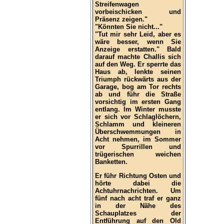
Streifenwagen
vorbeischicken und
Präsenz zeigen."
"Könnten Sie nicht..."
"Tut mir sehr Leid, aber es
wäre besser, wenn Sie
Anzeige erstatten." Bald
darauf machte Challis sich
auf den Weg. Er sperrte das
Haus ab, lenkte seinen
Triumph rückwärts aus der
Garage, bog am Tor rechts
ab und führ die Straße
vorsichtig im ersten Gang
entlang. Im Winter musste
er sich vor Schlaglöchern,
Schlamm und kleineren
Überschwemmungen in
Acht nehmen, im Sommer
vor Spurrillen und
trügerischen weichen
Banketten.
Er führ Richtung Osten und
hörte dabei die
Achtuhrnachrichten. Um
fünf nach acht traf er ganz
in der Nähe des
Schauplatzes der
Entführung auf den Old