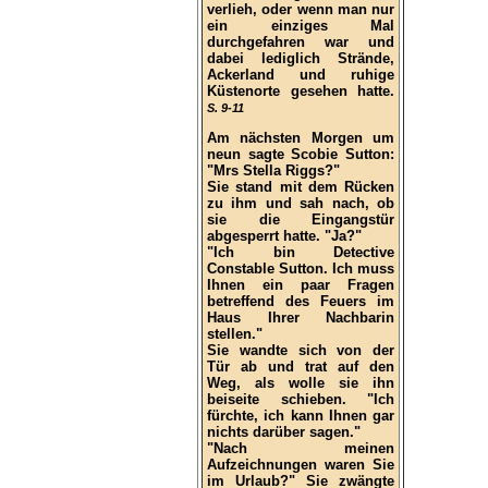
verlieh, oder wenn man nur
ein einziges Mal
durchgefahren war und
dabei lediglich Strände,
Ackerland und ruhige
Küstenorte gesehen hatte.
S. 9-11
Am nächsten Morgen um
neun sagte Scobie Sutton:
"Mrs Stella Riggs?"
Sie stand mit dem Rücken
zu ihm und sah nach, ob
sie die Eingangstür
abgesperrt hatte. "Ja?"
"Ich bin Detective
Constable Sutton. Ich muss
Ihnen ein paar Fragen
betreffend des Feuers im
Haus Ihrer Nachbarin
stellen."
Sie wandte sich von der
Tür ab und trat auf den
Weg, als wolle sie ihn
beiseite schieben. "Ich
fürchte, ich kann Ihnen gar
nichts darüber sagen."
"Nach meinen
Aufzeichnungen waren Sie
im Urlaub?" Sie zwängte