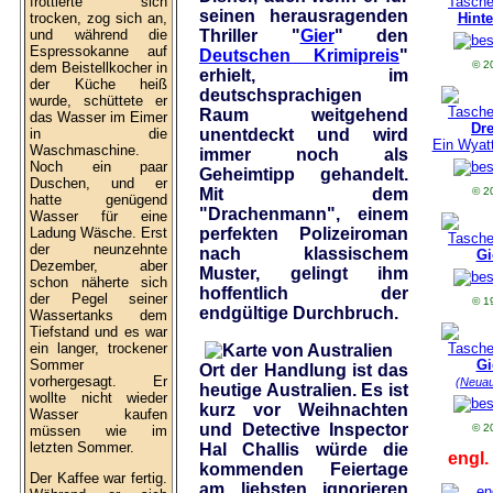
frottierte sich
seinen herausragenden
trocken, zog sich an,
Hinte
und während die
Thriller "
Gier
" den
Espressokanne auf
Deutschen Krimipreis
"
© 2
dem Beistellkocher in
erhielt, im
der Küche heiß
deutschsprachigen
wurde, schüttete er
Raum weitgehend
das Wasser im Eimer
Dr
in die
unentdeckt und wird
Ein Wyat
Waschmaschine.
immer noch als
Noch ein paar
Geheimtipp gehandelt.
Duschen, und er
© 2
Mit dem
hatte genügend
"Drachenmann", einem
Wasser für eine
Ladung Wäsche. Erst
perfekten Polizeiroman
der neunzehnte
nach klassischem
Gi
Dezember, aber
Muster, gelingt ihm
schon näherte sich
hoffentlich der
der Pegel seiner
© 1
endgültige Durchbruch.
Wassertanks dem
Tiefstand und es war
ein langer, trockener
Sommer
Gi
Ort der Handlung ist das
vorhergesagt. Er
(Neuau
heutige Australien. Es ist
wollte nicht wieder
kurz vor Weihnachten
Wasser kaufen
und Detective Inspector
© 2
müssen wie im
letzten Sommer.
Hal Challis würde die
engl. 
kommenden Feiertage
Der Kaffee war fertig.
am liebsten ignorieren