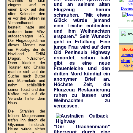
Während er sich
und an seinem alten
eingoss, warf er
Devin
einen Blick auf den
Flugzeug herum
alten Kalender, den
schrauben. "Mit etwas
er vor drei Jahren im
Glück würde jemand
© 1
Versandhandel
eine Leiche entdecken
bestellt hatte und
und ihm Weihnachten
seitdem beim März
aufgeschlagen ließ.
ersparen." Sein Wunsch
Der Flugzeugoldtimer
geht in Erfüllung. Eine
dieses Monats war
junge Frau wird auf dem
ein Prototyp der de
Booki
Old Peninsula Highway
Havilland DH84
amaz
ermordet, schon bald
Dragon, >Drache<.
shop
Dann klackte der
gibt es eine neue
hier k
Toaster und Challis
Frauenleiche und den
machte sich auf die
dritten Mord kündigt ein
Suche nach Butter
anonymer Brief an.
und Marmelade und
Höchste Zeit, die
nahm schließlich
seinen Toast und den
Flugzeug Restaurierung
Kaffee mit auf die
ruhen zu lassen und
Veranda hinter dem
Weihnachten zu
Haus.
vergessen.
Die Strahlen der
frühen Morgensonne
trafen ihn durch die
Glyzinien hindurch.
"Der Drachenmann"
Heute würde sicher
überzeugt durch eine