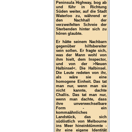
Peninsula Highway, bog ab
und führ in Richtung
Süden weiter, auf die Stadt
Waterloo zu, während er
den Nachhall der
verzweifelten Schreie der
Sterbenden hinter sich zu
hören glaubte.
Er hätte seinem Nachbarn
gegenüber hilfsbereiter
sein sollen. Er fragte sich,
was der Mann wohl von
ihm hielt, dem Inspector,
und von der >Neuen
Halbinsel<. Die Halbinsel.
Die Leute redeten von ihr,
als wäre sie eine
homogene Einheit. Das tat
man nur, wenn man sie
nicht kannte, dachte
Challis. Das tat man nur,
wenn man dachte, dass
ihre unverwechselbare
Form - ein
kommaähnliches
Landstück, das sich
südöstlich von Melbourne
ins Meer hineinktümmte -
ihr eine eigene Identität