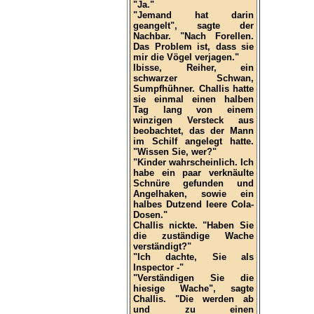
"Ja."
"Jemand hat darin
geangelt", sagte der
Nachbar. "Nach Forellen.
Das Problem ist, dass sie
mir die Vögel verjagen."
Ibisse, Reiher, ein
schwarzer Schwan,
Sumpfhühner. Challis hatte
sie einmal einen halben
Tag lang von einem
winzigen Versteck aus
beobachtet, das der Mann
im Schilf angelegt hatte.
"Wissen Sie, wer?"
"Kinder wahrscheinlich. Ich
habe ein paar verknäulte
Schnüre gefunden und
Angelhaken, sowie ein
halbes Dutzend leere Cola-
Dosen."
Challis nickte. "Haben Sie
die zuständige Wache
verständigt?"
"Ich dachte, Sie als
Inspector -"
"Verständigen Sie die
hiesige Wache", sagte
Challis. "Die werden ab
und zu einen