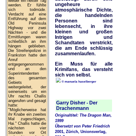
wieder ein heißer Tag
ungeheure
werden. Er fühlte
sich todmüde.
atmosphärische Dichte,
Verdacht auf eine
die handelnden
Entführung auf dem
Personen sind
Old Peninsula
lebensecht, in ihre
Highway vor zwei
kleinen und großen
Nächten - und die
Ermittlungen waren
Intrigen und
schließlich an ihm
Schandtaten verstrickt,
hängen geblieben.
die am Ende schlüssig
Die Streifenpolizei in
zusammenlaufen.
Frankston hatte den
Anruf
Ein Muss für alle
entgegengenommen
und an den
Krimifans, das versteht
Superintendenten
sich von selbst.
des gesamten
© manuela haselberger
Gebiets
weitergeleitet, der
seinerseits um ein
Uhr nachts Challis
angerufen und gesagt
Garry Disher - Der
hatte:
Drachenmann
"Möglicherweise hat
ihr Knabe ein zweites
Originaltitel: The Dragon Man,
Mal zugeschlagen,
1999
Hai." Challis hatte die
Übersetzt von Peter Friedrich
nächsten vier
2001, Zürich, Unionsverlag,
Stunden vor Ort