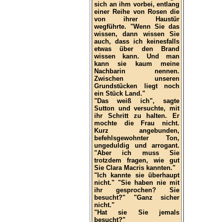
sich an ihm vorbei, entlang
einer Reihe von Rosen die
von ihrer Haustür
wegführte. "Wenn Sie das
wissen, dann wissen Sie
auch, dass ich keinesfalls
etwas über den Brand
wissen kann. Und man
kann sie kaum meine
Nachbarin nennen.
Zwischen unseren
Grundstücken liegt noch
ein Stück Land."
"Das weiß ich", sagte
Sutton und versuchte, mit
ihr Schritt zu halten. Er
mochte die Frau nicht.
Kurz angebunden,
befehlsgewohnter Ton,
ungeduldig und arrogant.
"Aber ich muss Sie
trotzdem fragen, wie gut
Sie Clara Macris kannten."
"Ich kannte sie überhaupt
nicht." "Sie haben nie mit
ihr gesprochen? Sie
besucht?" "Ganz sicher
nicht."
"Hat sie Sie jemals
besucht?"