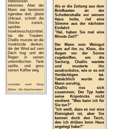
Rebstöcken
erkennen. Aber der
Als er die Zeitung aus dem
Mann war bestimmt
Briefkasten an der
irgendwo dort, jätete
Schotterstraße vor seinem
Unkraut, schnitt die
Haus holte, rief eine
Stöcke zurück,
Stimme aus der nächsten
sprühte
Einfahrt:
Insektenschutzmittel,
"Hal, haben Sie mal eine
las die Trauben.
Minute Zeit?"
Challis musste an die
Insektizide denken,
Der Mann vom Weingut
die der Wind auf sein
kam auf ihn zu. Klein, die
Dach trug und der
Augen vor der Sonne
Regen in seinen
zugekniffen, um die
unterirdischen Tank
Sechzig. Challis wartete
spülte, und goss
und musterte ihn
seinen Kaffee weg.
ausdruckslos, wie er es mit
Verdächtigen tat.
Tatsächlich wurde der
Mann unruhig.
Lesezitat nach Garry
Challis riss sich
Disher - Der Drachenmann
zusammen. Der Typ hatte
seine Kripotricks nicht
verdient. "Was kann ich für
Sie tun?"
"Ich weiß, dass es nur eine
Kleinigkeit ist, aber Sie
kennen doch den Teich,
den ich drüben beim Haus
angelegt habe?"