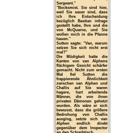
Sergeant."
"Bocksmist. Sie sind hier,
weil Sie sauer sind, dass
ich Ihre Entscheidung
bezüglich Bastian infrage
gestellt habe, Ihre und die
von McQuarne, und Sie
wollen mich in die Pfanne
hauen."
Sutton sagte: "Van, warum
setzen Sie sich nicht erst
mal?"
Die Müdigkeit hatte die
Kanten von van Alphens
flächigem Gesicht schärfer
gemacht. Nicht zum ersten
Mal fiel Sutton die
frappierende Ähnlichkeit
zwischen van Alphen und
Challis auf Sie waren
hagere, hart arbeitende
Männer, die von ihren
privaten Dämonen gehetzt
wurden. Als wäre er sich
bewusst, dass die größere
Bedrohung von Challis
ausging, setzte sich van
Alphen endlich direkt
gegenüber dem Inspector
an den Schreibtisch.