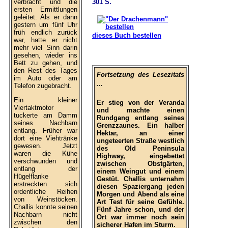
verbracht und die
301 S.
ersten Ermittlungen
geleitet. Als er dann
gestern um fünf Uhr
früh endlich zurück
dieses Buch bestellen
war, hatte er nicht
mehr viel Sinn darin
gesehen, wieder ins
Bett zu gehen, und
den Rest des Tages
Fortsetzung des Lesezitats
im Auto oder am
...
Telefon zugebracht.
Ein kleiner
Er stieg von der Veranda
Viertaktmotor
und machte einen
tuckerte am Damm
Rundgang entlang seines
seines Nachbarn
Grenzzaunes. Ein halber
entlang. Früher war
Hektar, an einer
dort eine Viehtränke
ungeteerten Straße westlich
gewesen. Jetzt
des Old Peninsula
waren die Kühe
Highway, eingebettet
verschwunden und
zwischen Obstgärten,
entlang der
einem Weingut und einem
Hügelflanke
Gestüt. Challis unternahm
erstreckten sich
diesen Spaziergang jeden
ordentliche Reihen
Morgen und Abend als eine
von Weinstöcken.
Art Test für seine Gefühle.
Challis konnte seinen
Fünf Jahre schon, und der
Nachbarn nicht
Ort war immer noch sein
zwischen den
sicherer Hafen im Sturm.