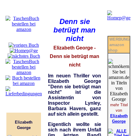
Denn sie
betrügt man
nicht
WERBUNG
amazon
Elizabeth George -
shop
Denn sie betrügt man
nicht
Im neuen Thriller von
Elizabeth George
"Denn sie betrügt man
nicht" ist die
Assistentin von
Inspector Lynley,
mehr Titel
Barbara Havers, ganz
von
auf sich allein gestellt.
Elizabeth
George
Elizabeth
Eigentlich wollte sie
George
sich nach ihrem Unfall
(im letzten Band)