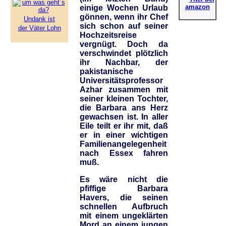
einige Wochen Urlaub
gönnen, wenn ihr Chef
Undank ist
sich schon auf seiner
der Väter Lohn
Hochzeitsreise
vergnügt. Doch da
verschwindet plötzlich
ihr Nachbar, der
pakistanische
Universitätsprofessor
Azhar zusammen mit
seiner kleinen Tochter,
die Barbara ans Herz
gewachsen ist. In aller
Eile teilt er ihr mit, daß
er in einer wichtigen
Familienangelegenheit
nach Essex fahren
muß.
Es wäre nicht die
pfiffige Barbara
Havers, die seinen
schnellen Aufbruch
mit einem ungeklärten
Mord an einem jungen