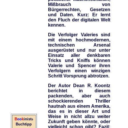
Mißbrauch von
Bürgerrechten, Gesetzen
und Daten. Kurz: Er lernt
den Fluch der digitalen Welt
kennen.
Die Verfolger Valeries sind
mit einem hochmodernen,
technischen Arsenal
ausgerüstet und nur unter
Einsatz aller denkbaren
Tricks und Kniffs können
Valerie und Spencer ihren
Verfolgern einen winzigen
Schritt Vorsprung abtrotzen.
Der Autor Dean R. Koontz
berichtet in diesem
packenden, aber auch
schockierenden Thriller
hautnah aus einem Amerika,
das es in dieser Art und
Weise in nicht allzu weiter
B
oo
k
inist
s
Zukunft geben könnte, oder
Buchtipp
vielleicht schon gibt? Fazit: