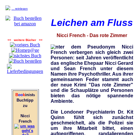
... reinlesen
Leichen am Fluss
Nicci French - Das rote Zimmer
<< weitere Bücher >>
nter dem Pseudonym Nicci
French verbergen sich gleich zwei
Personen: seit Jahren veröffentlicht
das englische Ehepaar Nicci Gerard
und Sean French unter diesem
Namen ihre Psychothriller. Aus ihrer
gemeinsamen Feder stammt auch
der neue Krimi "Das rote Zimmer"
und die Schauplätze und Personen
B
oo
k
inist
s
bieten das nötige spannende
Buchtipp
Ambiente.
zu
Die Londoner Psychiaterin Dr. Kit
Nicci
Quinn fühlt sich zunächst
French
geschmeichelt, als die Polizei sie
um ihre Mitarbeit bittet, einen
aufgegriffenen, randalierenden