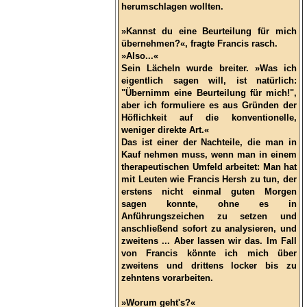
herumschlagen wollten.
»Kannst du eine Beurteilung für mich
übernehmen?«, fragte Francis rasch.
»Also...«
Sein Lächeln wurde breiter. »Was ich
eigentlich sagen will, ist natürlich:
"Übernimm eine Beurteilung für mich!",
aber ich formuliere es aus Gründen der
Höflichkeit auf die konventionelle,
weniger direkte Art.«
Das ist einer der Nachteile, die man in
Kauf nehmen muss, wenn man in einem
therapeutischen Umfeld arbeitet: Man hat
mit Leuten wie Francis Hersh zu tun, der
erstens nicht einmal guten Morgen
sagen konnte, ohne es in
Anführungszeichen zu setzen und
anschließend sofort zu analysieren, und
zweitens ... Aber lassen wir das. Im Fall
von Francis könnte ich mich über
zweitens und drittens locker bis zu
zehntens vorarbeiten.
»Worum geht's?«