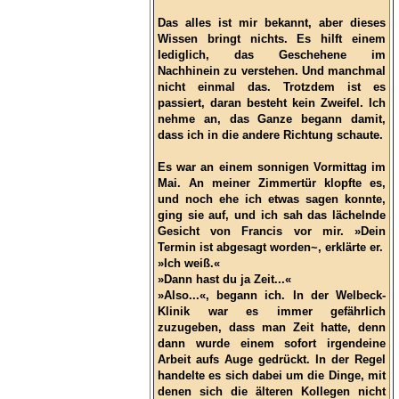
Das alles ist mir bekannt, aber dieses
Wissen bringt nichts. Es hilft einem
lediglich, das Geschehene im
Nachhinein zu verstehen. Und manchmal
nicht einmal das. Trotzdem ist es
passiert, daran besteht kein Zweifel. Ich
nehme an, das Ganze begann damit,
dass ich in die andere Richtung schaute.
Es war an einem sonnigen Vormittag im
Mai. An meiner Zimmertür klopfte es,
und noch ehe ich etwas sagen konnte,
ging sie auf, und ich sah das lächelnde
Gesicht von Francis vor mir. »Dein
Termin ist abgesagt worden~, erklärte er.
»Ich weiß.«
»Dann hast du ja Zeit...«
»Also...«, begann ich. In der Welbeck-
Klinik war es immer gefährlich
zuzugeben, dass man Zeit hatte, denn
dann wurde einem sofort irgendeine
Arbeit aufs Auge gedrückt. In der Regel
handelte es sich dabei um die Dinge, mit
denen sich die älteren Kollegen nicht