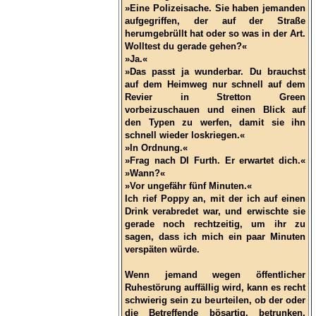
»Eine Polizeisache. Sie haben jemanden
aufgegriffen, der auf der Straße
herumgebrüllt hat oder so was in der Art.
Wolltest du gerade gehen?«
»Ja.«
»Das passt ja wunderbar. Du brauchst
auf dem Heimweg nur schnell auf dem
Revier in Stretton Green
vorbeizuschauen und einen Blick auf
den Typen zu werfen, damit sie ihn
schnell wieder loskriegen.«
»In Ordnung.«
»Frag nach DI Furth. Er erwartet dich.«
»Wann?«
»Vor ungefähr fünf Minuten.«
Ich rief Poppy an, mit der ich auf einen
Drink verabredet war, und erwischte sie
gerade noch rechtzeitig, um ihr zu
sagen, dass ich mich ein paar Minuten
verspäten würde.
Wenn jemand wegen öffentlicher
Ruhestörung auffällig wird, kann es recht
schwierig sein zu beurteilen, ob der oder
die Betreffende bösartig, betrunken,