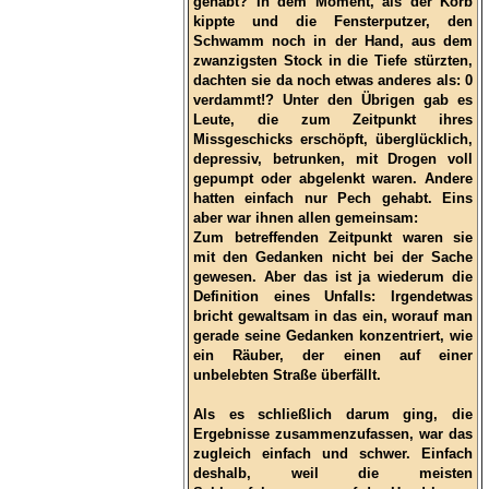
gehabt? In dem Moment, als der Korb
kippte und die Fensterputzer, den
Schwamm noch in der Hand, aus dem
zwanzigsten Stock in die Tiefe stürzten,
dachten sie da noch etwas anderes als: 0
verdammt!? Unter den Übrigen gab es
Leute, die zum Zeitpunkt ihres
Missgeschicks erschöpft, überglücklich,
depressiv, betrunken, mit Drogen voll
gepumpt oder abgelenkt waren. Andere
hatten einfach nur Pech gehabt. Eins
aber war ihnen allen gemeinsam:
Zum betreffenden Zeitpunkt waren sie
mit den Gedanken nicht bei der Sache
gewesen. Aber das ist ja wiederum die
Definition eines Unfalls: Irgendetwas
bricht gewaltsam in das ein, worauf man
gerade seine Gedanken konzentriert, wie
ein Räuber, der einen auf einer
unbelebten Straße überfällt.
Als es schließlich darum ging, die
Ergebnisse zusammenzufassen, war das
zugleich einfach und schwer. Einfach
deshalb, weil die meisten