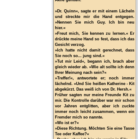
»Dr. Quinn«, sagte er mit einem Lächeln
und streckte mir die Hand entgegen.
»Nennen Sie mich Guy. Ich bin neu
hier.«
»Freut mich, Sie kennen zu lernen.« Er
drückte meine Hand so fest, dass ich das
Gesicht verzog.
»Ich hatte nicht damit gerechnet, dass
Sie noch so... jung sind.«
»Tut mir Leid«, begann ich, brach aber
gleich wieder ab. »Wie alt sollte ich denn
Ihrer Meinung nach sein?«
»Treffer!«, antwortete er; noch immer
lächelnd. »Und Sie heißen Katherine - Kit
abgekürzt. Das weiß ich von Dr. Hersh.«
Früher sagten nur meine Freunde Kit zu
mir. Die Kontrolle darüber war mir schon
vor Jahren entglitten, aber ich zuckte
immer noch leicht zusammen, wenn ein
Fremder mich so nannte.
»Wo ist er?«
»Diese Richtung. Möchten Sie eine Tasse
Tee oder Kaffee?«