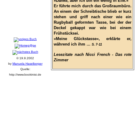
»Danke, aber ich bin ein wenig in Eile.«
Er führte mich durch das Großraumbüro.
An einem der Schreibtische blieb er kurz
stehen und griff nach einer wie ein
Rugbyball geformten Tasse, bei der der
Deckel gekappt war wie bei einem
Frühstücksei.
»Meine Glückstasse«, erklärte er,
während ich ihm …
S. 7-11
Lesezitate nach Nicci French - Das rote
© 19.9.2002
Zimmer
by
Manuela Haselberger
Quelle:
http://www.bookinist.de