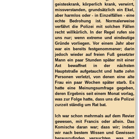
geisteskrank, körperlich krank, verwirrt,
missverstanden, grundsätzlich ein Ekel,
aber harmlos oder - in Einzelfällen - eine
echte Bedrohung ist. Normalerweise
verfährt die Polizei mit solchen Fällen
recht willkürlich. In der Regel rufen sie
uns nur; wenn extreme und eindeutige
Gründe vorliegen. Vor einem Jahr aber
war ein bereits festgenommener; darin
jedoch wieder auf freien Fuß gesetzter
Mann ein paar Stunden später mit einer
Axt bewaffnet in der nächsten
Hauptstraße aufgetaucht und hatte zehn
Personen verletzt, von denen eine alte
Frau ein paar Wochen später starb. Es
hatte eine Meinungsumfrage gegeben,
deren Ergebnis seit einem Monat vorlag,
was zur Folge hatte, dass uns die Polizei
zurzeit ständig um Rat bat.
Ich war schon mehrmals auf dem Revier
gewesen, mit Francis oder allein. Das
Komische daran war; dass wir; indem
wir nach bestem Wissen und Gewissen
herauszufinden versuchten, was mit