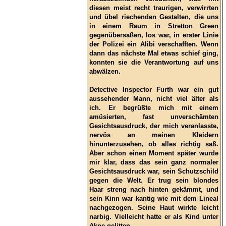
diesen meist recht traurigen, verwirrten
und übel riechenden Gestalten, die uns
in einem Raum in Stretton Green
gegenübersaßen, los war, in erster Linie
der Polizei ein Alibi verschafften. Wenn
dann das nächste Mal etwas schief ging,
konnten sie die Verantwortung auf uns
abwälzen.
Detective Inspector Furth war ein gut
aussehender Mann, nicht viel älter als
ich. Er begrüßte mich mit einem
amüsierten, fast unverschämten
Gesichtsausdruck, der mich veranlasste,
nervös an meinen Kleidern
hinunterzusehen, ob alles richtig saß.
Aber schon einen Moment später wurde
mir klar, dass das sein ganz normaler
Gesichtsausdruck war, sein Schutzschild
gegen die Welt. Er trug sein blondes
Haar streng nach hinten gekämmt, und
sein Kinn war kantig wie mit dem Lineal
nachgezogen. Seine Haut wirkte leicht
narbig. Vielleicht hatte er als Kind unter
Akne gelitten.