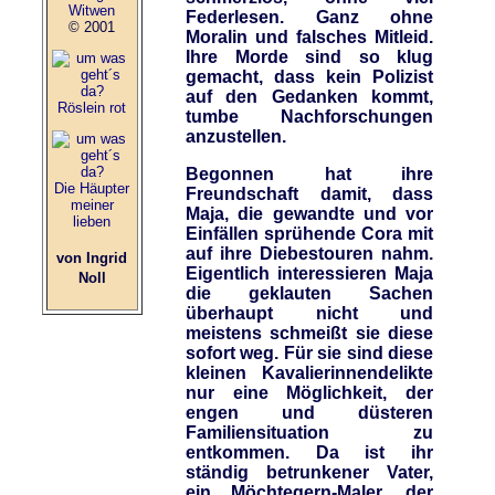
Witwen
Federlesen. Ganz ohne
© 2001
Moralin und falsches Mitleid.
Ihre Morde sind so klug
gemacht, dass kein Polizist
auf den Gedanken kommt,
Röslein rot
tumbe Nachforschungen
anzustellen.
Begonnen hat ihre
Die Häupter
Freundschaft damit, dass
meiner
Maja, die gewandte und vor
lieben
Einfällen sprühende Cora mit
auf ihre Diebestouren nahm.
von Ingrid
Eigentlich interessieren Maja
Noll
die geklauten Sachen
überhaupt nicht und
meistens schmeißt sie diese
sofort weg. Für sie sind diese
kleinen Kavalierinnendelikte
nur eine Möglichkeit, der
engen und düsteren
Familiensituation zu
entkommen. Da ist ihr
ständig betrunkener Vater,
ein Möchtegern-Maler, der