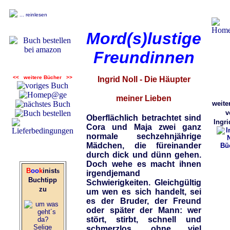
... reinlesen
Mord(s)lustige
Freundinnen
<< weitere Bücher >>
Ingrid Noll - Die Häupter
meiner Lieben
weiter
v
Oberflächlich betrachtet sind
Ingri
Cora und Maja zwei ganz
normale sechzehnjährige
Mädchen, die füreinander
durch dick und dünn gehen.
Doch wehe es macht ihnen
B
oo
k
inist
s
irgendjemand
Buchtipp
Schwierigkeiten. Gleichgültig
zu
um wen es sich handelt, sei
es der Bruder, der Freund
oder später der Mann: wer
stört, stirbt, schnell und
Selige
schmerzlos, ohne viel