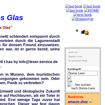
es Glas
s Glas"
netti schlendert entspannt durch
Touristen durch die Lagunenstadt
ch für dessen Freund einzusetzen,
 war, ist er gerne bereit, seine
mehr zu
Donna Leon
im amazon shop
.
Suchbegriff
en in Murano, dem touristischen
ntsorgungen gekommen sein. Oder
ben, Panik zu verbreiten?
ür Umwelt und ökologische Zukunft
n auf Hochtouren, als ein Toter in
Bookinists
ird. Erst wenige Tage zuvor hat
amazon shop
prochen. Dieser war fest davon