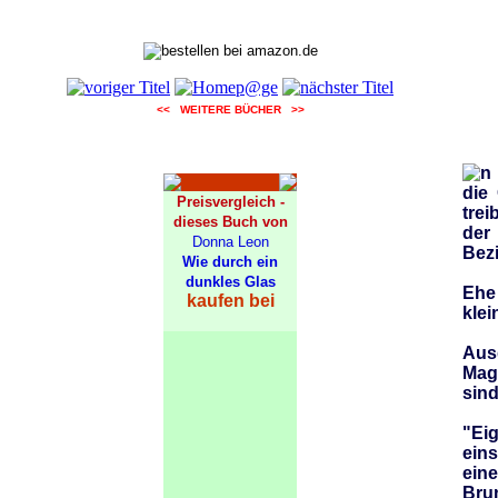
<< WEITERE BÜCHER >>
n
die
Preisvergleich -
trei
dieses Buch von
der
Donna Leon
Bezi
Wie durch ein
dunkles Glas
Ehe 
kaufen bei
klei
Aus
Mag
sind
"Eig
eins
ein
Bru