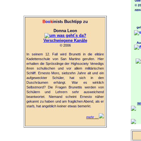
Überse
© 2007
ISBN-
B
oo
k
inist
Buchtipp zu
s
geb
Donna Leon
Verschwiegene Kanäle
Audi
© 2006
In seinem 12. Fall wird Brunetti in die elitäre
Kadettenschule von San Martino gerufen. Hier
erhalten die Sprösslinge der Highsociety Venedigs
ihren schulischen und vor allem militärischen
Schliff. Ernesto Moro, siebzehn Jahre alt und ein
aufgeweckter Schüler, hat sich in den
Duschräumen erhängt. War es wirklich
Selbstmord? Die Fragen Brunettis werden von
Schülern und Lehrern sehr ausweichend
beantwortet. Niemand scheint Ernesto näher
gekannt zu haben und am fraglichen Abend, als er
Wi
starb, hat angeblich keiner etwas bemerkt.
mehr ...