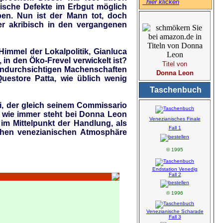
hier klicken
tische Defekte im Erbgut möglich
ben. Nun ist der Mann tot, doch
er akribisch in den vergangenen
immel der Lokalpolitik, Gianluca
in den Öko-Frevel verwickelt ist?
Titel von
 undurchsichtigen Machenschaften
Donna Leon
Questore Patta, wie üblich wenig
Taschenbuch
mi, der gleich seinem Commissario
h wie immer steht bei Donna Leon
Venezianisches Finale
m Mittelpunkt der Handlung, als
Fall 1
schen venezianischen Atmosphäre
© 1995
Endstation Venedig
Fall 2
© 1996
Venezianische Scharade
Fall 3