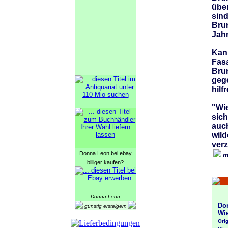
übe
sin
Bru
Jah
Kan
Fasa
Bru
geg
hilf
"Wie
sich
auc
wil
verz
Donna Leon bei ebay
m
billiger kaufen?
Donna Leon
Donn
günstig ersteigern
Wie 
Origin