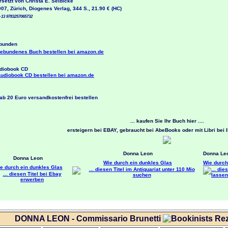
tzt von Christa E. Seibicke
, Zürich, Diogenes Verlag, 344 S., 21.90 € (HC)
13 9783257065732
unden
obook CD
... kaufen Sie Ihr Buch hier ....
ersteigern bei EBAY, gebraucht bei AbeBooks oder mit Libri bei 
Donna Leon
Donna Le
Donna Leon
Wie durch ein dunkles Glas
Wie durch
e durch ein dunkles Glas
DONNA LEON - Commissario Brunetti