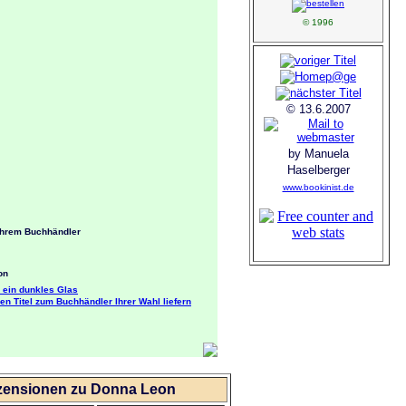
© 1996
© 13.6.2007
by Manuela
Haselberger
www.bookinist.de
Ihrem Buchhändler
on
 ein dunkles Glas