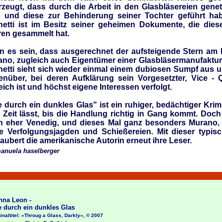
rzeugt, dass durch die Arbeit in den Glasbläsereien gene
d und diese zur Behinderung seiner Tochter geführt ha
netti ist im Besitz seiner geheimen Dokumente, die dies
ren gesammelt hat.
n es sein, dass ausgerechnet der aufsteigende Stern am H
no, zugleich auch Eigentümer einer Glasbläsermanufaktur, 
netti sieht sich wieder einmal einem dubiosen Sumpf aus
enüber, bei deren Aufklärung sein Vorgesetzter, Vice - 
reich ist und höchst eigene Interessen verfolgt.
 durch ein dunkles Glas" ist ein ruhiger, bedächtiger Kri
 Zeit lässt, bis die Handlung richtig in Gang kommt. Doc
h eher Venedig, und dieses Mal ganz besonders Murano, i
de Verfolgungsjagden und Schießereien. Mit dieser typi
aubert die amerikanische Autorin erneut ihre Leser.
anuela haselberger
a Leon -
durch ein dunkles Glas
altitel: »Throug a Glass, Darkly«, © 2007