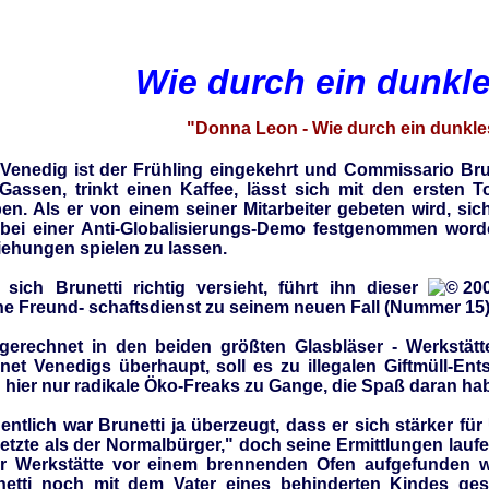
Wie durch ein dunkl
"Donna Leon - Wie durch ein dunkle
 Venedig ist der Frühling eingekehrt und Commissario Bru
 Gassen, trinkt einen Kaffee, lässt sich mit den ersten 
ben. Als er von einem seiner Mitarbeiter gebeten wird, si
 bei einer Anti-Globalisierungs-Demo festgenommen worden
ehungen spielen zu lassen.
sich Brunetti richtig versieht, führt ihn dieser
ne Freund- schaftsdienst zu seinem neuen Fall (Nummer 15)
gerechnet in den beiden größten Glasbläser - Werkstätt
net Venedigs überhaupt, soll es zu illegalen Giftmüll-E
 hier nur radikale Öko-Freaks zu Gange, die Spaß daran ha
entlich war Brunetti ja überzeugt, dass er sich stärker f
etzte als der Normalbürger," doch seine Ermittlungen laufe
er Werkstätte vor einem brennenden Ofen aufgefunden w
netti noch mit dem Vater eines behinderten Kindes ges