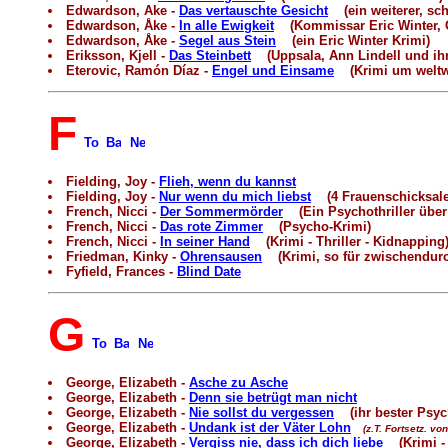
Edwardson, Ake -
Das vertauschte Gesicht
(ein weiterer, sc
Edwardson, Åke -
In alle Ewigkeit
(Kommissar Eric Winter, G
Edwardson, Åke -
Segel aus Stein
(ein Eric Winter Krimi)
Eriksson, Kjell -
Das Steinbett
(Uppsala, Ann Lindell und ihr
Eterovic, Ramón Díaz -
Engel und Einsame
(Krimi um weltwe
F
Fielding, Joy -
Flieh, wenn du kannst
Fielding, Joy -
Nur wenn du mich liebst
(4 Frauenschicksale
French, Nicci -
Der Sommermörder
(Ein Psychothriller über
French, Nicci -
Das rote Zimmer
(Psycho-Krimi)
French, Nicci -
In seiner Hand
(Krimi - Thriller - Kidnapping
Friedman, Kinky -
Ohrensausen
(Krimi, so für zwischendur
Fyfield, Frances -
Blind Date
G
George, Elizabeth -
Asche zu Asche
George, Elizabeth -
Denn sie betrügt man nicht
George, Elizabeth -
Nie sollst du vergessen
(ihr bester Psyc
George, Elizabeth -
Undank ist der Väter Lohn
(z.T. Fortsetz. von
George, Elizabeth -
Vergiss nie, dass ich dich liebe
(Krimi - 