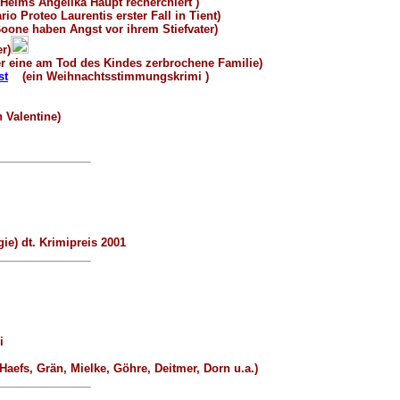
eims Angelika Haupt recherchiert )
 Proteo Laurentis erster Fall in Tient)
one haben Angst vor ihrem Stiefvater)
r)
 eine am Tod des Kindes zerbrochene Familie)
st
(ein Weihnachtsstimmungskrimi )
 Valentine)
ie) dt. Krimipreis 2001
i
efs, Grän, Mielke, Göhre, Deitmer, Dorn u.a.)