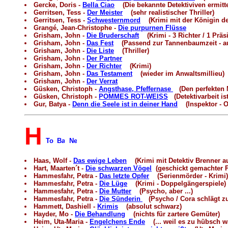
Gercke, Doris -
Bella Ciao
(Die bekannte Detektiviven ermitt
Gerritsen, Tess -
Der Meister
(sehr realistischer Thriller)
Gerritsen, Tess -
Schwesternmord
(Krimi mit der Königin de
Grangé, Jean-Christophe -
Die purpurnen Flüsse
Grisham, John -
Die Bruderschaft
(Krimi - 3 Richter / 1 Präs
Grisham, John -
Das Fest
(Passend zur Tannenbaumzeit - aus
Grisham, John -
Die Liste
(Thriller)
Grisham, John -
Der Partner
Grisham, John -
Der Richter
(Krimi)
Grisham, John -
Das Testament
(wieder im Anwaltsmillieu)
Grisham, John -
Der Verrat
Güsken, Christoph -
Angsthase, Pfeffernase
(Den perfekten M
Güsken, Christoph -
POMMES ROT-WEISS
(Detektivarbeit is
Gur, Batya -
Denn die Seele ist in deiner Hand
(Inspektor - O
H
Haas, Wolf -
Das ewige Leben
(Krimi mit Detektiv Brenner a
Hart, Maarten´t -
Die schwarzen Vögel
(geschickt gemachter 
Hammesfahr, Petra -
Das letzte Opfer
(Serienmörder - Krimi)
Hammesfahr, Petra -
Die Lüge
(Krimi - Doppelgängerspiele)
Hammesfahr, Petra -
Die Mutter
(Psycho, aber ...)
Hammesfahr, Petra -
Die Sünderin
(Psycho / Cora schlägt zu
Hammett, Dashiell -
Krimis
(absolut schwarz)
Hayder, Mo -
Die Behandlung
(nichts für zartere Gemüter)
Heim, Uta-Maria -
Engelchens Ende
(... weil es zu hübsch w