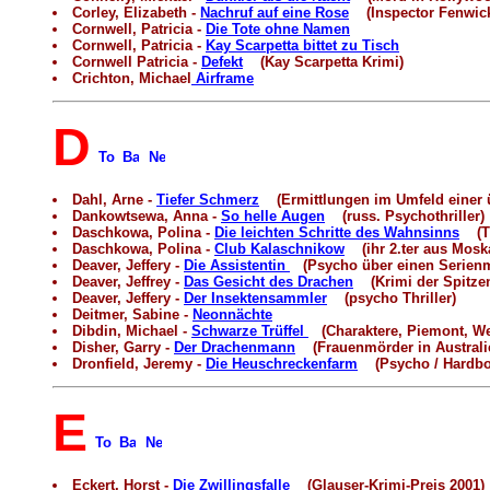
Corley, Elizabeth -
Nachruf auf eine Rose
(Inspector Fenwick e
Cornwell, Patricia -
Die Tote ohne Namen
Cornwell, Patricia -
Kay Scarpetta bittet zu Tisch
Cornwell Patricia -
Defekt
(Kay Scarpetta Krimi)
Crichton, Michael
Airframe
D
Dahl, Arne -
Tiefer Schmerz
(Ermittlungen im Umfeld einer ü
Dankowtsewa, Anna -
So helle Augen
(russ. Psychothriller)
Daschkowa, Polina -
Die leichten Schritte des Wahnsinns
(Thr
Daschkowa, Polina -
Club Kalaschnikow
(ihr 2.ter aus Moska
Deaver, Jeffery -
Die Assistentin
(Psycho über einen Serienm
Deaver, Jeffrey -
Das Gesicht des Drachen
(Krimi der Spitzen
Deaver, Jeffery -
Der Insektensammler
(psycho Thriller)
Deitmer, Sabine -
Neonnächte
Dibdin, Michael -
Schwarze Trüffel
(Charaktere, Piemont, Wei
Disher, Garry -
Der Drachenmann
(Frauenmörder in Australi
Dronfield, Jeremy -
Die Heuschreckenfarm
(Psycho / Hardbo
E
Eckert, Horst -
Die Zwillingsfalle
(Glauser-Krimi-Preis 2001)