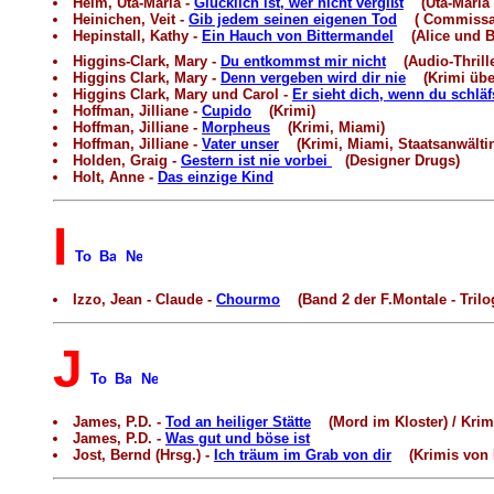
Heim, Uta-Maria -
Glücklich ist, wer nicht vergißt
(Uta-Maria H
Heinichen, Veit -
Gib jedem seinen eigenen Tod
( Commissario
Hepinstall, Kathy -
Ein Hauch von Bittermandel
(Alice und Bo
Higgins-Clark, Mary -
Du entkommst mir nicht
(Audio-Thrille
Higgins Clark, Mary -
Denn vergeben wird dir nie
(Krimi über
Higgins Clark, Mary und Carol -
Er sieht dich, wenn du schläf
Hoffman, Jilliane -
Cupido
(Krimi)
Hoffman, Jilliane -
Morpheus
(Krimi, Miami)
Hoffman, Jilliane -
Vater unser
(Krimi, Miami, Staatsanwältin
Holden, Graig -
Gestern ist nie vorbei
(Designer Drugs)
Holt, Anne -
Das einzige Kind
I
Izzo, Jean - Claude -
Chourmo
(Band 2 der F.Montale - Trilog
J
James, P.D. -
Tod an heiliger Stätte
(Mord im Kloster) / Krim
James, P.D. -
Was gut und böse ist
Jost, Bernd (Hrsg.) -
Ich träum im Grab von dir
(Krimis von Ha