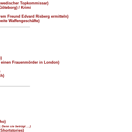
hwedischer Topkommissar)
öteborg) / Krimi
em Freund Edvard Risberg ermitteln)
ite Waffengeschäfte)
)
 einen Frauenmörder in London)
)
ch)
ho)
: Denn sie betrügt ....)
Shortstories)