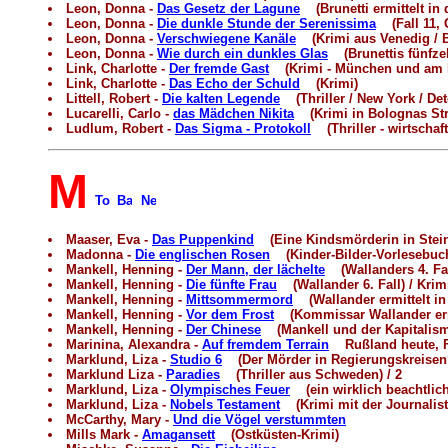
Leon, Donna -
Das Gesetz der Lagune
(Brunetti ermittelt in 
Leon, Donna -
Die dunkle Stunde der Serenissima
(Fall 11, 
Leon, Donna -
Verschwiegene Kanäle
(Krimi aus Venedig / Br
Leon, Donna -
Wie durch ein dunkles Glas
(Brunettis fünfzeh
Link, Charlotte -
Der fremde Gast
(Krimi - München und am M
Link, Charlotte -
Das Echo der Schuld
(Krimi)
Littell, Robert -
Die kalten Legende
(Thriller / New York / Det
Lucarelli, Carlo -
das Mädchen Nikita
(Krimi in Bolognas Stra
Ludlum, Robert -
Das Sigma - Protokoll
(Thriller - wirtschaf
M
Maaser, Eva -
Das Puppenkind
(Eine Kindsmörderin in Stein
Madonna -
Die englischen Rosen
(Kinder-Bilder-Vorlesebuc
Mankell, Henning -
Der Mann, der lächelte
(Wallanders 4. Fal
Mankell, Henning -
Die fünfte Frau
(Wallander 6. Fall) / Krim
Mankell, Henning -
Mittsommermord
(Wallander ermittelt in 
Mankell, Henning -
Vor dem Frost
(Kommissar Wallander ermi
Mankell, Henning -
Der Chinese
(Mankell und der Kapitalismu
Marinina, Alexandra -
Auf fremdem Terrain
Rußland heute, F
Marklund, Liza -
Studio 6
(Der Mörder in Regierungskreisen?)
Marklund Liza -
Paradies
(Thriller aus Schweden) / 2
Marklund, Liza -
Olympisches Feuer
(ein wirklich beachtliche
Marklund, Liza -
Nobels Testament
(Krimi mit der Journalist
McCarthy, Mary -
Und die Vögel verstummten
Mills Mark -
Amagansett
(Ostküsten-Krimi)