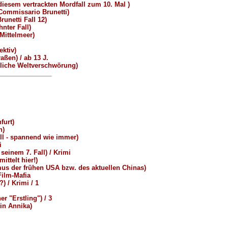
diesem vertrackten Mordfall zum 10. Mal )
Commissario Brunetti)
unetti Fall 12)
nter Fall)
ittelmeer)
ektiv)
ßen) / ab 13 J.
tliche Weltverschwörung)
furt)
h)
l - spannend wie immer)
i
seinem 7. Fall) / Krimi
ttelt hier!)
s der frühen USA bzw. des aktuellen Chinas)
ilm-Mafia
 / Krimi / 1
r "Erstling") / 3
in Annika)