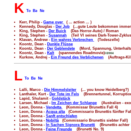
K
Kerr, Philip -
Game over
( ... action ... )
Kennedy, Douglas -
Der Job
(...gute Leute bekommen immer 
King, Stephen -
Der Buick
(Das Horror-Auto) / Roman
King, Stephen -
Susannah
(Teil VI seines Dark-Tower-Zyklus
Klavan, Andrew -
Ein wahres Verbrechen
(Todeszelle)
Koontz, Dean -
Dunkle Flüsse
Koontz, Dean -
Der Geblendete
(Mord, Spannung, Unterhalt
Koontz, Dean -
Kalt
(spannendes Roadmovie)
©2004
Kurkow, Andrej -
Ein Freund des Verblichenen
(Auftrags-Kill
L
Lalli, Marco -
Die Himmelsleiter
(... you know Heidelberg?)
Lanthaler, Kurt -
Der Tote im Fels
(Brennertunnel, Korruption
Lapid, Shulamit -
Goldstück
Larsen, Michael -
Im Zeichen der Schlange
(Australien - exot
Leon, Donna -
Vendetta
(Kommissar Brunettis Fall 4)
Leon, Donna -
Acqua alta
(Commissario Brunettis fünfter Fal
Leon, Donna -
Sanft entschlafen
Leon, Donna -
Nobiltà
(Commissario Brunettis siebter Fall)
Leon, Donna -
In Sachen Signora Brunetti
(Brunettis achter 
Leon, Donna -
Feine Freunde
(Brunetti No. 9)