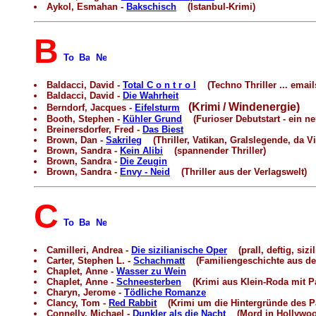
Aykol, Esmahan -
Bakschisch
(Istanbul-Krimi)
B
Baldacci, David -
Total C o n t r o l
(Techno Thriller ... emails .
Baldacci, David -
Die Wahrheit
(Krimi / Windenergie)
Berndorf, Jacques -
Eifelsturm
Booth, Stephen -
Kühler Grund
(Furioser Debutstart - ein ne
Breinersdorfer, Fred -
Das Biest
Brown, Dan -
Sakrileg
(Thriller, Vatikan, Gralslegende, da Vi
Brown, Sandra -
Kein Alibi
(spannender Thriller)
Brown, Sandra -
Die Zeugin
Brown, Sandra -
Envy - Neid
(Thriller aus der Verlagswelt)
C
Camilleri, Andrea -
Die sizilianische Oper
(prall, deftig, sizi
Carter, Stephen L. -
Schachmatt
(Familiengeschichte aus der
Chaplet, Anne -
Wasser zu Wein
Chaplet, Anne -
Schneesterben
(Krimi aus Klein-Roda mit P
Charyn, Jerome -
Tödliche Romanze
Clancy, Tom -
Red Rabbit
(Krimi um die Hintergründe des Pa
Connelly, Michael -
Dunkler als die Nacht
(Mord in Hollywoo