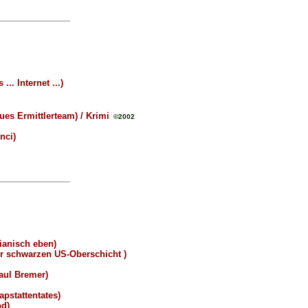
.. Internet ...)
ues Ermittlerteam) / Krimi
©2002
nci)
lianisch eben)
 schwarzen US-Oberschicht )
aul Bremer)
pstattentates)
d)