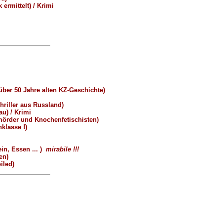
rmittelt) / Krimi
ber 50 Jahre alten KZ-Geschichte)
iller aus Russland)
u) / Krimi
örder und Knochenfetischisten)
klasse !)
n, Essen ... )
mirabile !!!
en)
iled)