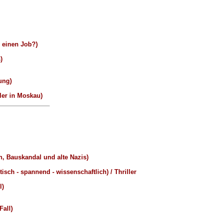
einen Job?)
)
ung)
er in Moskau)
, Bauskandal und alte Nazis)
isch - spannend - wissenschaftlich) / Thriller
l)
Fall)