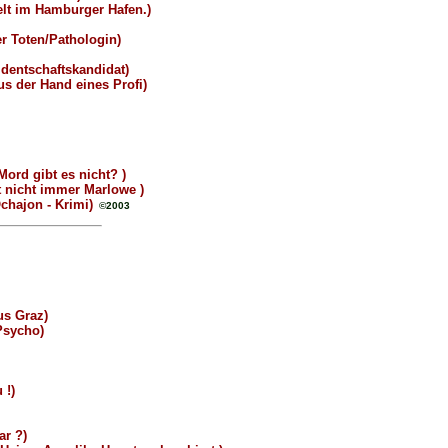
elt im Hamburger Hafen.)
r Toten/Pathologin)
identschaftskandidat)
 der Hand eines Profi)
ord gibt es nicht? )
t nicht immer Marlowe )
chajon - Krimi)
©2003
us Graz)
Psycho)
 !)
ar ?)