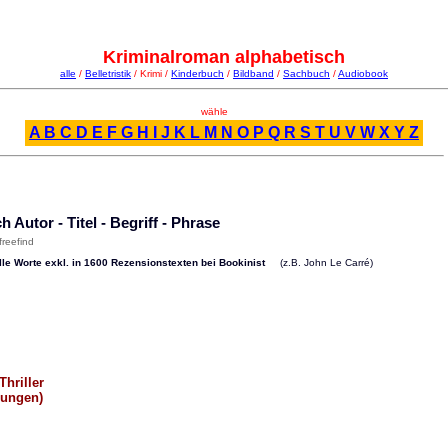
Kriminalroman alphabetisch
alle
/
Belletristik
/ Krimi /
Kinderbuch
/
Bildband
/
Sachbuch
/
Audiobook
wähle
A
B
C
D
E
F
G
H
I
J
K
L
M
N
O
P
Q
R
S
T
U
V
W
X
Y
Z
Autor - Titel - Begriff - Phrase
freefind
 Worte exkl. in 1600 Rezensionstexten bei Bookinist
(z.B. John Le Carré)
Thriller
dungen)