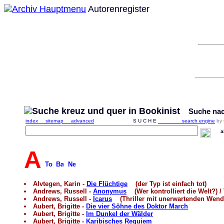
Autorenregister
Suche nach 
index
sitemap
advanced
S U C H E
search engine
by
alle
A
Alvtegen, Karin -
Die Flüchtige
(der Typ ist einfach tot)
Andrews, Russell -
Anonymus
(Wer kontrolliert die Welt?) / 
Andrews, Russell -
Icarus
(Thriller mit unerwartenden Wen
Aubert, Brigitte -
Die vier Söhne des Doktor March
Aubert, Brigitte -
Im Dunkel der Wälder
Aubert, Brigitte -
Karibisches Requiem